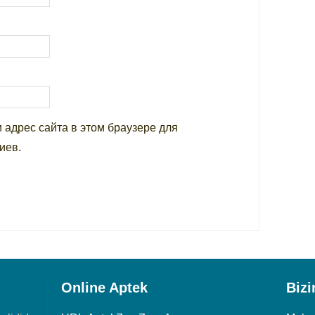
и адрес сайта в этом браузере для
иев.
Online Aptek
Bizi