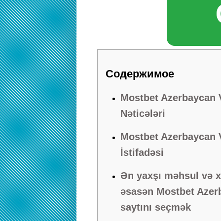
Содержимое
Mostbet Azerbaycan 
Nəticələri
Mostbet Azerbaycan 
İstifadəsi
Ən yaxşı məhsul və x
əsasən Mostbet Azer
saytını seçmək