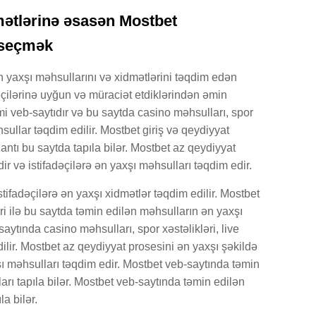
ətlərinə əsasən Mostbet
 seçmək
 yaxşı məhsullarını və xidmətlərini təqdim edən
əçilərinə uyğun və müraciət etdiklərindən əmin
mi veb-saytıdır və bu saytda casino məhsulları, spor
hsullar təqdim edilir. Mostbet giriş və qeydiyyat
antı bu saytda tapıla bilər. Mostbet az qeydiyyat
ir və istifadəçilərə ən yaxşı məhsulları təqdim edir.
ifadəçilərə ən yaxşı xidmətlər təqdim edilir. Mostbet
 ilə bu saytda təmin edilən məhsulların ən yaxşı
-saytında casino məhsulları, spor xəstəlikləri, live
ilir. Mostbet az qeydiyyat prosesini ən yaxşı şəkildə
şı məhsulları təqdim edir. Mostbet veb-saytında təmin
arı tapıla bilər. Mostbet veb-saytında təmin edilən
la bilər.