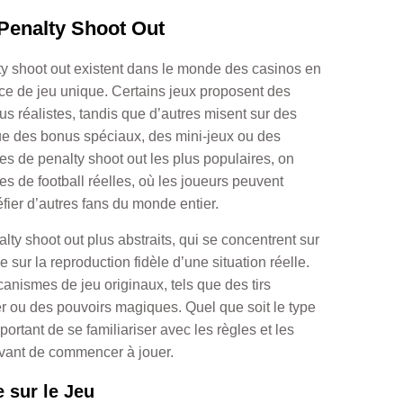
 Penalty Shoot Out
y shoot out existent dans le monde des casinos en
nce de jeu unique. Certains jeux proposent des
us réalistes, tandis que d’autres misent sur des
que des bonus spéciaux, des mini-jeux ou des
es de penalty shoot out les plus populaires, on
es de football réelles, où les joueurs peuvent
éfier d’autres fans du monde entier.
lty shoot out plus abstraits, qui se concentrent sur
e sur la reproduction fidèle d’une situation réelle.
nismes de jeu originaux, tels que des tirs
r ou des pouvoirs magiques. Quel que soit le type
mportant de se familiariser avec les règles et les
avant de commencer à jouer.
 sur le Jeu