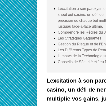
Lexcitation à son paroxysme 
shoot out casino, un défi de n
précision où chaque but mult
jusquau face-à-face ultime.
Comprendre les Règles du 
Les Stratégies Gagnantes
Gestion du Risque et de l’En
Les Différents Types de Pen
L’Impact de la Technologie s
Conseils de Sécurité et Jeu
Lexcitation à son par
casino, un défi de ne
multiplie vos gains, j