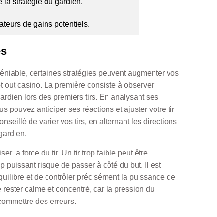
e la stratégie du gardien.
cateurs de gains potentiels.
es
déniable, certaines stratégies peuvent augmenter vos
 out casino. La première consiste à observer
rdien lors des premiers tirs. En analysant ses
 pouvez anticiper ses réactions et ajuster votre tir
seillé de varier vos tirs, en alternant les directions
 gardien.
er la force du tir. Un tir trop faible peut être
rop puissant risque de passer à côté du but. Il est
quilibre et de contrôler précisément la puissance de
e rester calme et concentré, car la pression du
commettre des erreurs.