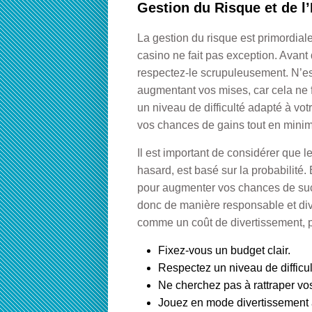
Gestion du Risque et de l
La gestion du risque est primordiale
casino ne fait pas exception. Avant
respectez-le scrupuleusement. N’e
augmentant vos mises, car cela ne 
un niveau de difficulté adapté à vot
vos chances de gains tout en minim
Il est important de considérer que 
hasard, est basé sur la probabilité. 
pour augmenter vos chances de succ
donc de manière responsable et dive
comme un coût de divertissement, p
Fixez-vous un budget clair.
Respectez un niveau de difficu
Ne cherchez pas à rattraper vos
Jouez en mode divertissement a