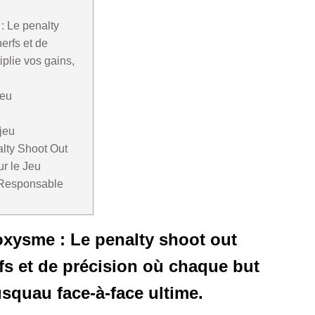
: Le penalty
erfs et de
iplie vos gains,
Jeu
jeu
alty Shoot Out
ur le Jeu
 Responsable
oxysme : Le penalty shoot out
rfs et de précision où chaque but
usquau face-à-face ultime.