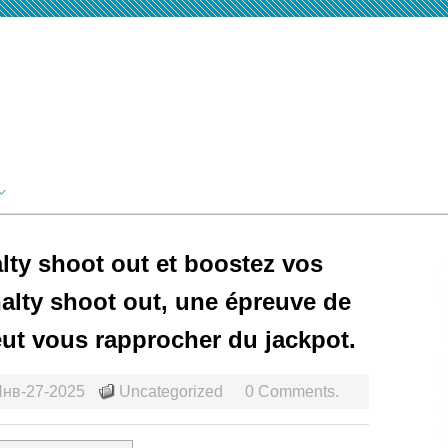
alty shoot out et boostez vos
alty shoot out, une épreuve de
eut vous rapprocher du jackpot.
нв-27-2025
Uncategorized
0 Comments.