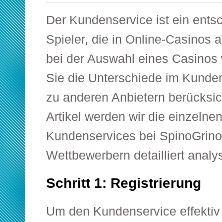
Der Kundenservice ist ein entsc
Spieler, die in Online-Casinos 
bei der Auswahl eines Casinos
Sie die Unterschiede im Kunden
zu anderen Anbietern berücksic
Artikel werden wir die einzelne
Kundenservices bei SpinoGrino
Wettbewerbern detailliert analy
Schritt 1: Registrierung
Um den Kundenservice effektiv