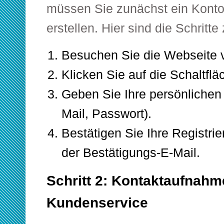
müssen Sie zunächst ein Konto
erstellen. Hier sind die Schritte
Besuchen Sie die Webseite 
Klicken Sie auf die Schaltflä
Geben Sie Ihre persönlichen
Mail, Passwort).
Bestätigen Sie Ihre Registrie
der Bestätigungs-E-Mail.
Schritt 2: Kontaktaufnah
Kundenservice