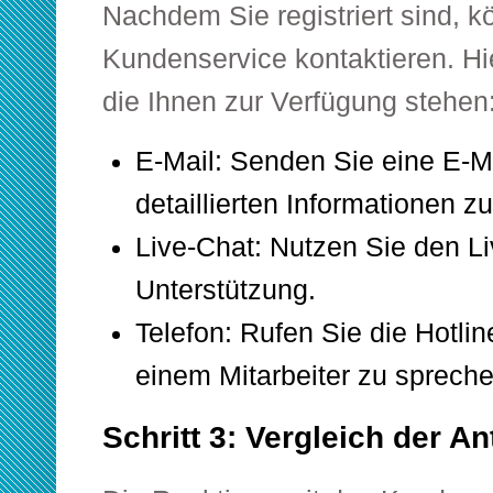
Nachdem Sie registriert sind, 
Kundenservice kontaktieren. Hie
die Ihnen zur Verfügung stehen
E-Mail: Senden Sie eine E-M
detaillierten Informationen z
Live-Chat: Nutzen Sie den Li
Unterstützung.
Telefon: Rufen Sie die Hotlin
einem Mitarbeiter zu spreche
Schritt 3: Vergleich der A