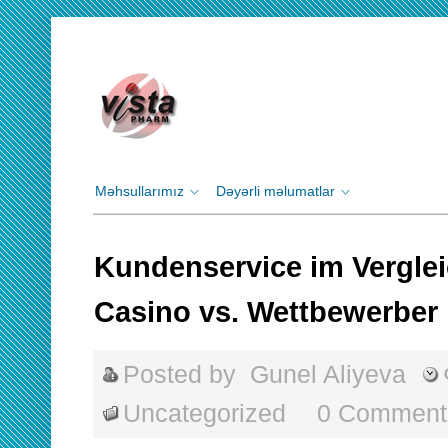
Məhsullarımız
Dəyərli məlumatlar
Kundenservice im Vergle
Casino vs. Wettbewerber
Posted by
Gunel Aliyeva
Uncategorized
0 Comment