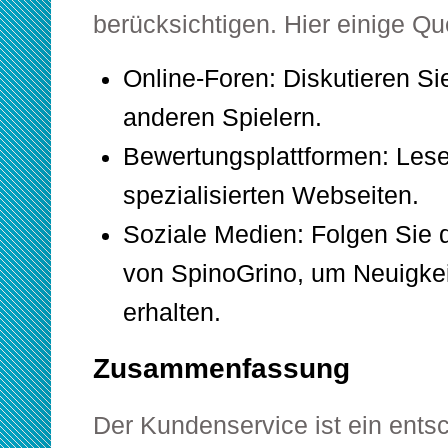
berücksichtigen. Hier einige Qu
Online-Foren: Diskutieren Si
anderen Spielern.
Bewertungsplattformen: Les
spezialisierten Webseiten.
Soziale Medien: Folgen Sie d
von SpinoGrino, um Neuigke
erhalten.
Zusammenfassung
Der Kundenservice ist ein ents