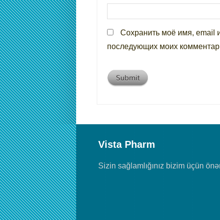
Сохранить моё имя, email 
последующих моих комментар
Vista Pharm
Sizin sağlamlığınız bizim üçün önəm