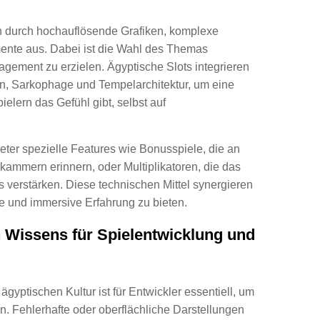
ch durch hochauflösende Grafiken, komplexe
ente aus. Dabei ist die Wahl des Themas
agement zu erzielen. Ägyptische Slots integrieren
hen, Sarkophage und Tempelarchitektur, um eine
elern das Gefühl gibt, selbst auf
ter spezielle Features wie Bonusspiele, die an
ammern erinnern, oder Multiplikatoren, die das
verstärken. Diese technischen Mittel synergieren
 und immersive Erfahrung zu bieten.
n Wissens für Spielentwicklung und
ägyptischen Kultur ist für Entwickler essentiell, um
n. Fehlerhafte oder oberflächliche Darstellungen