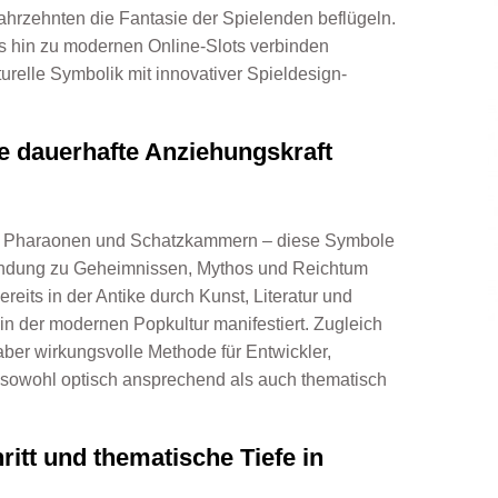
Jahrzehnten die Fantasie der Spielenden beflügeln.
s hin zu modernen Online-Slots verbinden
urelle Symbolik mit innovativer Spieldesign-
ie dauerhafte Anziehungskraft
n, Pharaonen und Schatzkammern – diese Symbole
rbindung zu Geheimnissen, Mythos und Reichtum
reits in der Antike durch Kunst, Literatur und
in der modernen Popkultur manifestiert. Zugleich
aber wirkungsvolle Methode für Entwickler,
e sowohl optisch ansprechend als auch thematisch
itt und thematische Tiefe in