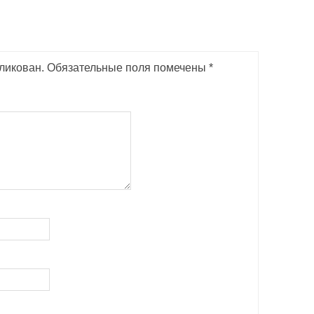
ликован.
Обязательные поля помечены
*