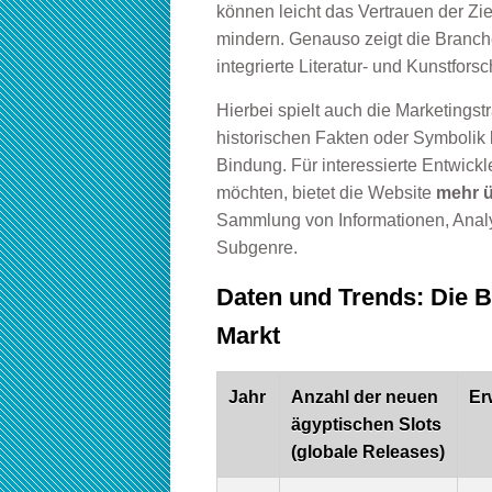
können leicht das Vertrauen der Zi
mindern. Genauso zeigt die Branch
integrierte Literatur- und Kunstfor
Hierbei spielt auch die Marketingst
historischen Fakten oder Symbolik 
Bindung. Für interessierte Entwickl
möchten, bietet die Website
mehr ü
Sammlung von Informationen, Ana
Subgenre.
Daten und Trends: Die Be
Markt
Jahr
Anzahl der neuen
Er
ägyptischen Slots
(globale Releases)