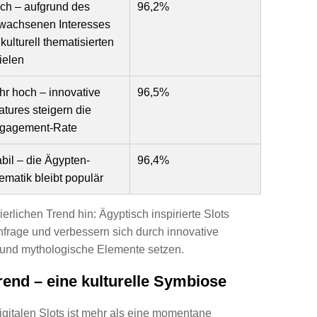
ch – aufgrund des
96,2%
wachsenen Interesses
kulturell thematisierten
ielen
hr hoch – innovative
96,5%
atures steigern die
gagement-Rate
abil – die Ägypten-
96,4%
ematik bleibt populär
erlichen Trend hin: Ägyptisch inspirierte Slots
hfrage und verbessern sich durch innovative
e und mythologische Elemente setzen.
Trend – eine kulturelle Symbiose
igitalen Slots ist mehr als eine momentane