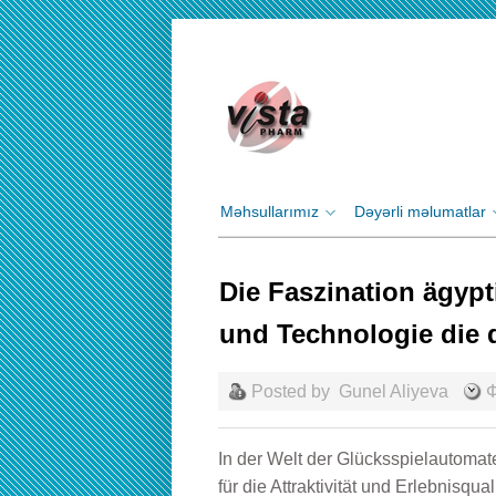
Məhsullarımız
Dəyərli məlumatlar
Die Faszination ägypt
und Technologie die d
Posted by
Gunel Aliyeva
Ф
In der Welt der Glücksspielautomat
für die Attraktivität und Erlebnisqu