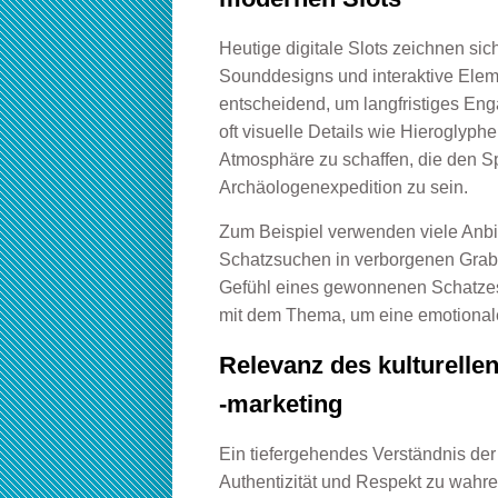
Heutige digitale Slots zeichnen si
Sounddesigns und interaktive Elem
entscheidend, um langfristiges Eng
oft visuelle Details wie Hieroglyp
Atmosphäre zu schaffen, die den Spi
Archäologenexpedition zu sein.
Zum Beispiel verwenden viele Anbie
Schatzsuchen in verborgenen Grabk
Gefühl eines gewonnenen Schatzes 
mit dem Thema, um eine emotionale
Relevanz des kulturelle
-marketing
Ein tiefergehendes Verständnis der 
Authentizität und Respekt zu wahre