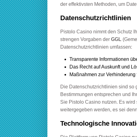
der effektivsten Methoden, um Dat
Datenschutzrichtlinien
Pistolo Casino nimmt den Schutz Ihr
strengen Vorgaben der
GGL
(Gemei
Datenschutzrichtlinien umfassen:
Transparente Informationen üb
Das Recht auf Auskunft und Lö
Maßnahmen zur Verhinderung 
Die Datenschutzrichtlinien sind so 
Bestimmungen entsprechen und Ihne
Sie Pistolo Casino nutzen. Es wird s
weitergegeben werden, es sei denn, 
Technologische Innovat