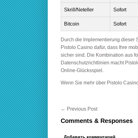
Skrill/Neteller
Sofort
Bitcoin
Sofort
Durch die Implementierung dieser
Pistolo Casino dafür, dass Ihre mo
sicher sind. Die Kombination aus fo
Datenschutzrichtlinien macht Pistol
Online-Glücksspiel.
Wenn Sie mehr über Pistolo Casino
←
Previous Post
Comments & Responses
Добавить комментарий