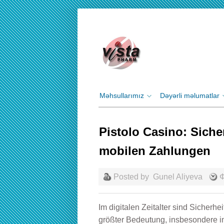
Məhsullarımız
Dəyərli məlumatlar
Pistolo Casino: Siche
mobilen Zahlungen
Posted by
Gunel Aliyeva
Ф
Im digitalen Zeitalter sind Sicher
größter Bedeutung, insbesondere i