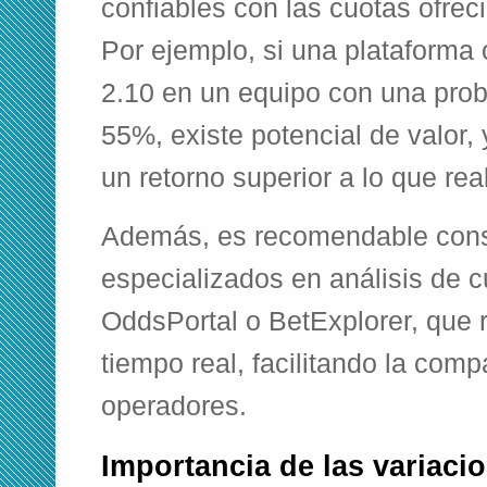
confiables con las cuotas ofreci
Por ejemplo, si una plataforma
2.10 en un equipo con una prob
55%, existe potencial de valor, 
un retorno superior a lo que re
Además, es recomendable consu
especializados en análisis de 
OddsPortal o BetExplorer, que 
tiempo real, facilitando la comp
operadores.
Importancia de las variaci