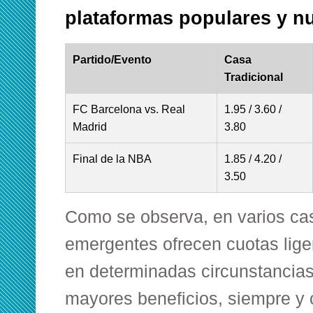
plataformas populares y n
Partido/Evento
Casa
Tradicional
FC Barcelona vs. Real
1.95 / 3.60 /
Madrid
3.80
Final de la NBA
1.85 / 4.20 /
3.50
Como se observa, en varios ca
emergentes ofrecen cuotas lig
en determinadas circunstancias
mayores beneficios, siempre y