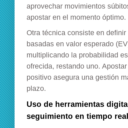
aprovechar movimientos súbitos
apostar en el momento óptimo.
Otra técnica consiste en defini
basadas en valor esperado (EV)
multiplicando la probabilidad e
ofrecida, restando uno. Aposta
positivo asegura una gestión má
plazo.
Uso de herramientas digita
seguimiento en tiempo rea