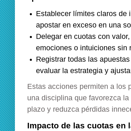
Establecer límites claros de 
apostar en exceso en una so
Delegar en cuotas con valor, 
emociones o intuiciones sin r
Registrar todas las apuestas
evaluar la estrategia y ajust
Estas acciones permiten a los p
una disciplina que favorezca la 
plazo y reduzca pérdidas innec
Impacto de las cuotas en 