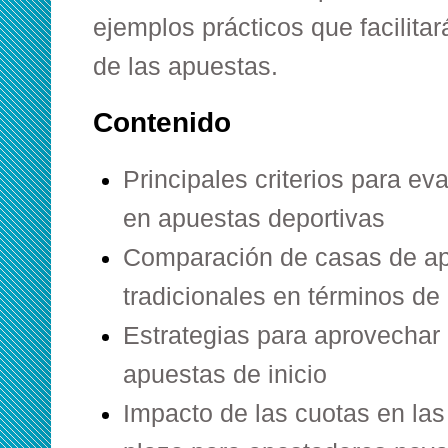
ejemplos prácticos que facilitar
de las apuestas.
Contenido
Principales criterios para ev
en apuestas deportivas
Comparación de casas de a
tradicionales en términos de
Estrategias para aprovechar
apuestas de inicio
Impacto de las cuotas en las