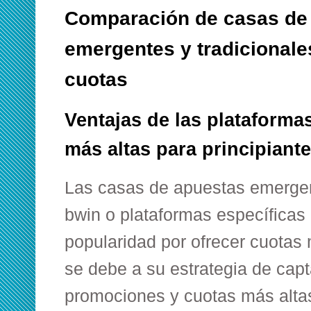
Comparación de casas de
emergentes y tradicionale
cuotas
Ventajas de las plataform
más altas para principiant
Las casas de apuestas emerge
bwin o plataformas específicas
popularidad por ofrecer cuotas
se debe a su estrategia de cap
promociones y cuotas más altas