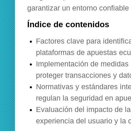
garantizar un entorno confiable
Índice de contenidos
Factores clave para identific
plataformas de apuestas ecue
Implementación de medidas 
proteger transacciones y dat
Normativas y estándares int
regulan la seguridad en apue
Evaluación del impacto de la
experiencia del usuario y la 