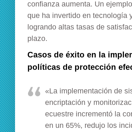
confianza aumenta. Un ejemplo
que ha invertido en tecnología 
logrando altas tasas de satisfac
plazo.
Casos de éxito en la impl
políticas de protección efe
«La implementación de s
encriptación y monitoriza
ecuestre incrementó la co
en un 65%, redujo los inc