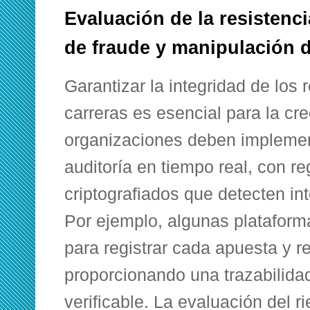
Evaluación de la resistenci
de fraude y manipulación 
Garantizar la integridad de los 
carreras es esencial para la cre
organizaciones deben implemen
auditoría en tiempo real, con re
criptografiados que detecten in
Por ejemplo, algunas plataform
para registrar cada apuesta y r
proporcionando una trazabilida
verificable. La evaluación del r