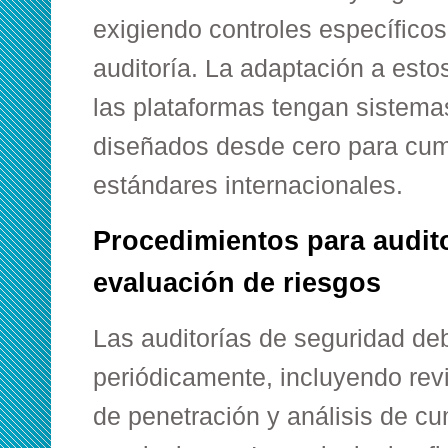
exigiendo controles específicos
auditoría. La adaptación a esto
las plataformas tengan sistemas
diseñados desde cero para cump
estándares internacionales.
Procedimientos para audit
evaluación de riesgos
Las auditorías de seguridad de
periódicamente, incluyendo revi
de penetración y análisis de c