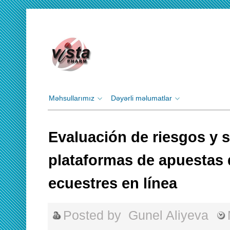
Məhsullarımız
Dəyərli məlumatlar
Evaluación de riesgos y 
plataformas de apuestas 
ecuestres en línea
Posted by
Gunel Aliyeva