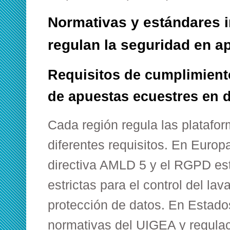
Normativas y estándares i
regulan la seguridad en a
Requisitos de cumplimient
de apuestas ecuestres en d
Cada región regula las platafo
diferentes requisitos. En Europa
directiva AMLD 5 y el RGPD es
estrictas para el control del la
protección de datos. En Estado
normativas del UIGEA y regulac