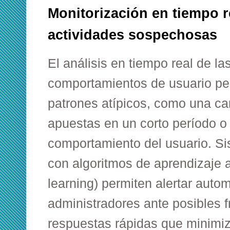
Monitorización en tiempo r
actividades sospechosas
El análisis en tiempo real de la
comportamientos de usuario perm
patrones atípicos, como una ca
apuestas en un corto período o
comportamiento del usuario. S
con algoritmos de aprendizaje
learning) permiten alertar auto
administradores ante posibles f
respuestas rápidas que minimiz