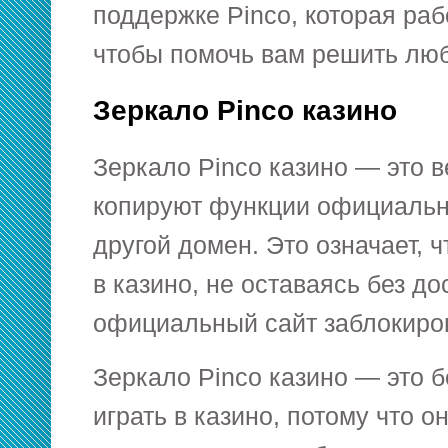
поддержке Pinco, которая раб
чтобы помочь вам решить лю
Зеркало Pinco казино
Зеркало Pinco казино — это в
копируют функции официально
другой домен. Это означает, ч
в казино, не оставаясь без до
официальный сайт заблокиро
Зеркало Pinco казино — это 
играть в казино, потому что о