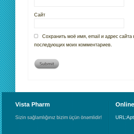
Сайт
Сохранить моё имя, email и адрес сайта 
последующих моих комментариев.
Vista Pharm
Online
Sizin sağlamlığınız bizim üçün önəmlidir!
URL:Ap