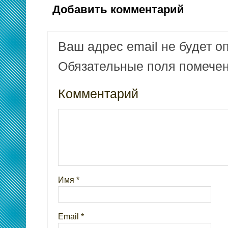
Добавить комментарий
Ваш адрес email не будет о
Обязательные поля помеч
Комментарий
Имя
*
Email
*