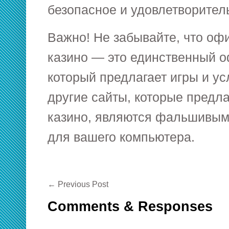
безопасное и удовлетворител
Важно! Не забывайте, что оф
казино — это единственный о
который предлагает игры и ус
другие сайты, которые предла
казино, являются фальшивым
для вашего компьютера.
←
Previous Post
Comments & Responses