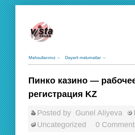
Məhsullarımız
Dəyərli məlumatlar
Пинко казино — рабочее
регистрация KZ
Posted by
Gunel Aliyeva
Uncategorized
0 Comment