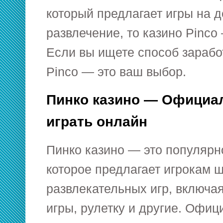
который предлагает игры на д
развлечение, то казино Pinco
Если вы ищете способ заработ
Pinco — это ваш выбор.
Пинко казино — Официал
играть онлайн
Пинко казино — это популярн
которое предлагает игрокам 
развлекательных игр, включа
игры, рулетку и другие. Офи