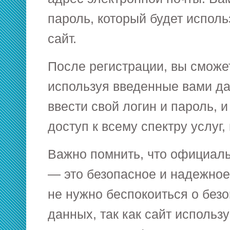
пароль, который будет исполь
сайт.
После регистрации, вы сможет
используя введенные вами д
ввести свой логин и пароль, и
доступ к всему спектру услуг
Важно помнить, что официаль
— это безопасное и надежное
не нужно беспокоиться о без
данных, так как сайт использу