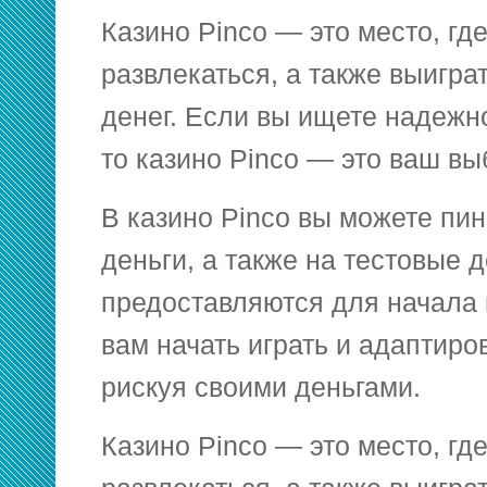
Казино Pinco — это место, гд
развлекаться, а также выигр
денег. Если вы ищете надежно
то казино Pinco — это ваш вы
В казино Pinco вы можете
пин
деньги, а также на тестовые д
предоставляются для начала 
вам начать играть и адаптиров
рискуя своими деньгами.
Казино Pinco — это место, гд