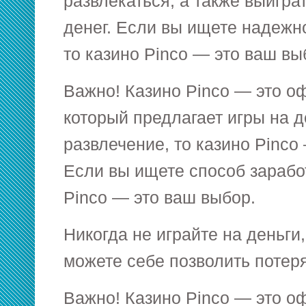
развлекаться, а также выигр
денег. Если вы ищете надежно
то казино Pinco — это ваш вы
Важно! Казино Pinco — это о
который предлагает игры на д
развлечение, то казино Pinco
Если вы ищете способ заработ
Pinco — это ваш выбор.
Никогда не играйте на деньги
можете себе позволить потеря
Важно! Казино Pinco — это о