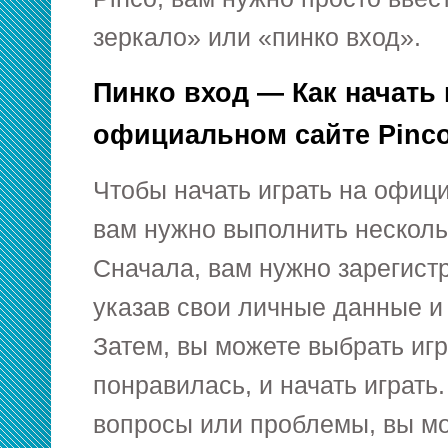
зеркало» или «пинко вход».
Пинко вход — Как начать 
официальном сайте Pinc
Чтобы начать играть на офиц
вам нужно выполнить несколь
Сначала, вам нужно зарегистр
указав свои личные данные и
Затем, вы можете выбрать игр
понравилась, и начать играть.
вопросы или проблемы, вы мо