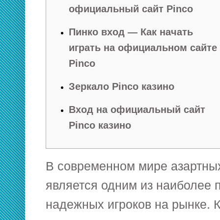
официальный сайт Pinco
Пинко вход — Как начать
играть на официальном сайте
Pinco
Зеркало Pinco казино
Вход на официальный сайт
Pinco казино
В современном мире азартных
является одним из наиболее 
надежных игроков на рынке. 