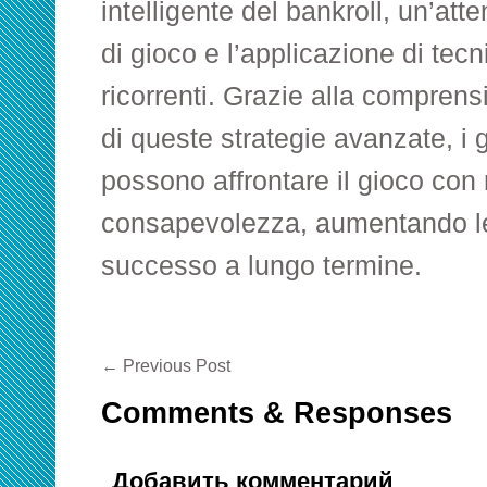
intelligente del bankroll, un’atte
di gioco e l’applicazione di tec
ricorrenti. Grazie alla comprens
di queste strategie avanzate, i g
possono affrontare il gioco con
consapevolezza, aumentando le
successo a lungo termine.
←
Previous Post
Comments & Responses
Добавить комментарий