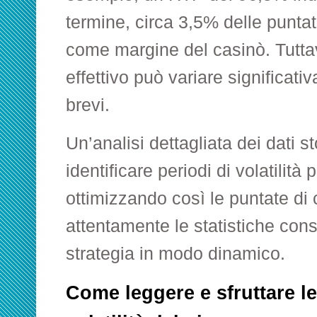
termine, circa 3,5% delle punt
come margine del casinò. Tuttav
effettivo può variare significat
brevi.
Un’analisi dettagliata dei dati st
identificare periodi di volatilità
ottimizzando così le puntate d
attentamente le statistiche cons
strategia in modo dinamico
.
Come leggere e sfruttare l