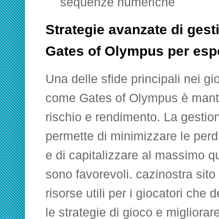
sequenze numeriche
Strategie avanzate di gest
Gates of Olympus per espe
Una delle sfide principali nei gio
come Gates of Olympus è manten
rischio e rendimento. La gestion
permette di minimizzare le perdi
e di capitalizzare al massimo q
sono favorevoli.
cazinostra sito 
risorse utili per i giocatori che
le strategie di gioco e migliorare