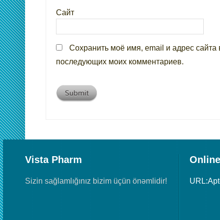
Сайт
Сохранить моё имя, email и адрес сайта 
последующих моих комментариев.
Vista Pharm
Online
Sizin sağlamlığınız bizim üçün önəmlidir!
URL:Ap