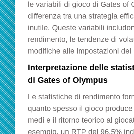
le variabili di gioco di Gates o
differenza tra una strategia eff
inutile. Queste variabili includon
rendimento, le tendenze di volatil
modifiche alle impostazioni del 
Interpretazione delle stati
di Gates of Olympus
Le statistiche di rendimento fo
quanto spesso il gioco produce vi
medi e il ritorno teorico al gioc
esempio, un RTP del 96,5% indi