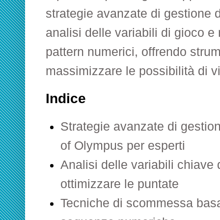
strategie avanzate di gestione d
analisi delle variabili di gioco 
pattern numerici, offrendo strum
massimizzare le possibilità di vi
Indice
Strategie avanzate di gestio
of Olympus per esperti
Analisi delle variabili chiave
ottimizzare le puntate
Tecniche di scommessa basat