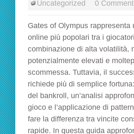
Uncategorized
0 Comment
Gates of Olympus rappresenta un
online più popolari tra i giocator
combinazione di alta volatilità, m
potenzialmente elevati e moltepl
scommessa. Tuttavia, il succes
richiede più di semplice fortun
del bankroll, un’analisi approfond
gioco e l’applicazione di patter
fare la differenza tra vincite con
rapide. In questa guida approfo