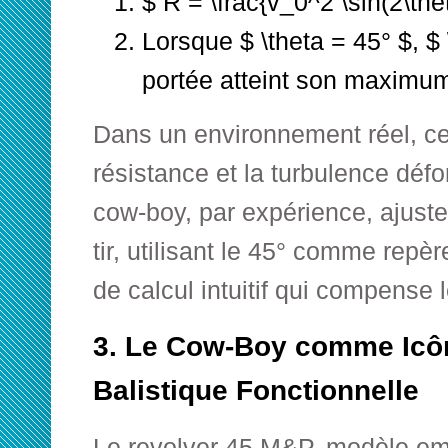
$ R = \frac{v_0^2 \sin(2\the
Lorsque $ \theta = 45° $, $ 
portée atteint son maximum
Dans un environnement réel, cep
résistance et la turbulence défo
cow-boy, par expérience, ajus
tir, utilisant le 45° comme repè
de calcul intuitif qui compense 
3. Le Cow-Boy comme Icôn
Balistique Fonctionnelle
Le revolver 45 M&P, modèle em