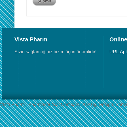
Vista Pharm
Online
Sizin sağlamlığınız bizim üçün önəmlidir!
URL:Ap
Vista Pharm - Pharmaceutical Сompany 2020 @ Design: Kama