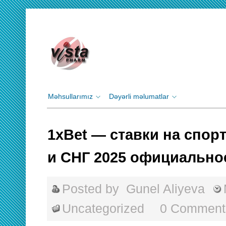
Məhsullarımız
Dəyərli məlumatlar
1xBet — ставки на спорт
и СНГ 2025 официально
Posted by
Gunel Aliyeva
Uncategorized
0 Comment