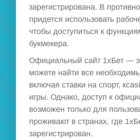
зарегистрирована. В противн
придется использовать рабоче
чтобы доступиться к функция
букмекера.
Официальный сайт 1хБет — эт
можете найти все необходимы
включая ставки на спорт, кcas
игры. Однако, доступ к офиц
возможен только для пользов
проживают в странах, где 1х
зарегистрирован.