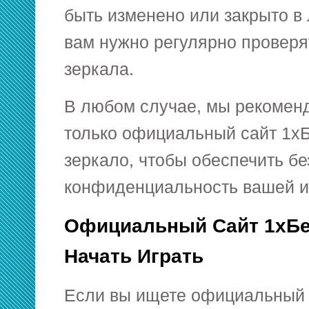
быть изменено или закрыто в
вам нужно регулярно проверя
зеркала.
В любом случае, мы рекомен
только официальный сайт 1х
зеркало, чтобы обеспечить бе
конфиденциальность вашей 
Официальный Сайт 1хБет
Начать Играть
Если вы ищете официальный с