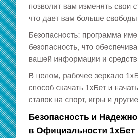
позволит вам изменять свои с
что дает вам больше свободы 
Безопасность: программа име
безопасность, что обеспечива
вашей информации и средств
В целом, рабочее зеркало 1хБ
способ скачать 1хБет и начат
ставок на спорт, игры и други
Безопасность и Надежно
в Официальности 1хБет