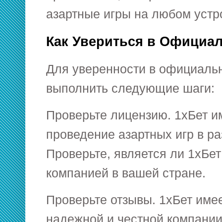
азартные игры на любом устр
Как Увериться в Официал
Для уверенности в официаль
выполнить следующие шаги:
Проверьте лицензию. 1хБет и
проведение азартных игр в р
Проверьте, является ли 1хБе
компанией в вашей стране.
Проверьте отзывы. 1хБет име
надежной и честной компании