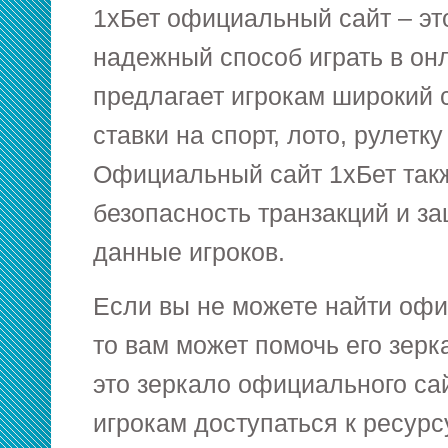
1хБет официальный сайт – эт
надежный способ играть в он
предлагает игрокам широкий с
ставки на спорт, лото, рулетку
Официальный сайт 1хБет так
безопасность транзакций и з
данные игроков.
Если вы не можете найти офи
то вам может помочь его зерк
это зеркало официального сай
игрокам доступаться к ресурс