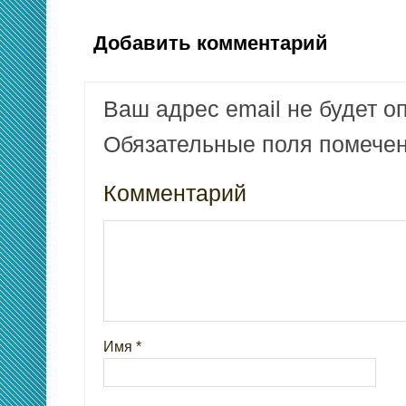
Добавить комментарий
Ваш адрес email не будет о
Обязательные поля помеч
Комментарий
Имя
*