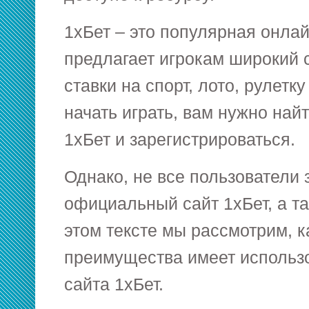
1хБет – это популярная онлай
предлагает игрокам широкий с
ставки на спорт, лото, рулетк
начать играть, вам нужно на
1хБет и зарегистрироваться.
Однако, не все пользователи з
официальный сайт 1хБет, а та
этом тексте мы рассмотрим, ка
преимущества имеет использ
сайта 1хБет.