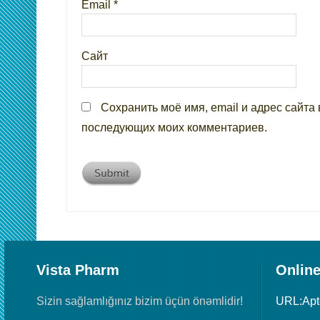
Email
*
Сайт
Сохранить моё имя, email и адрес сайта 
последующих моих комментариев.
Vista Pharm
Online
Sizin sağlamlığınız bizim üçün önəmlidir!
URL:Ap