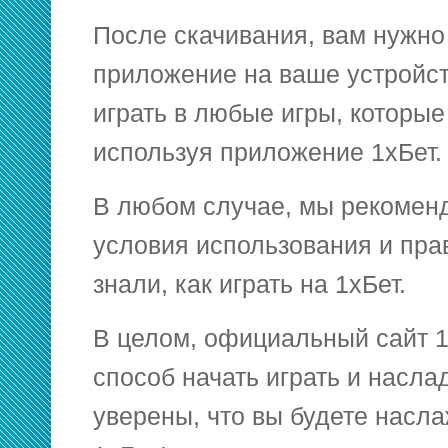
После скачивания, вам нужно
приложение на ваше устройст
играть в любые игры, которые
используя приложение 1хБет.
В любом случае, мы рекомен
условия использования и пра
знали, как играть на 1хБет.
В целом, официальный сайт 
способ начать играть и насла
уверены, что вы будете насла