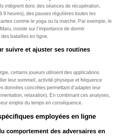
els intègrent donc des séances de récupération,
 à 9 heures), des pauses régulières toutes les
laxantes comme le yoga ou la marche. Par exemple, le
 Maru, insiste sur l’importance de dormir
 des batailles en ligne.
 suivre et ajuster ses routines
rgie, certains joueurs utilisent des applications
er leur sommeil, activité physique et fréquence
des données concrètes permettant d’adapter leur
imentation, relaxation). En combinant ces analyses,
t leur emploi du temps en conséquence.
 spécifiques employées en ligne
 du comportement des adversaires en