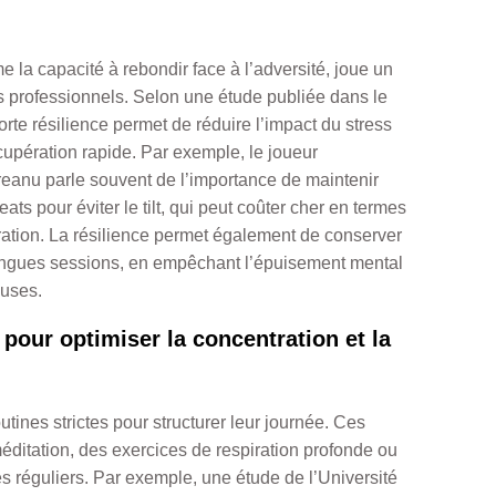
 la capacité à rebondir face à l’adversité, joue un
rs professionnels. Selon une étude publiée dans le
rte résilience permet de réduire l’impact du stress
cupération rapide. Par exemple, le joueur
eanu parle souvent de l’importance de maintenir
ats pour éviter le tilt, qui peut coûter cher en termes
ration. La résilience permet également de conserver
longues sessions, en empêchant l’épuisement mental
euses.
pour optimiser la concentration et la
utines strictes pour structurer leur journée. Ces
éditation, des exercices de respiration profonde ou
 réguliers. Par exemple, une étude de l’Université