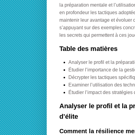
la préparation mentale et l’utilisati
en profondeur les tactiques adopté
maintenir leur avantage et évoluer
s’appuyant sur des exemples concr
les secrets qui permettent à ces jou
Table des matières
Analyser le profil et la prépara
Étudier l’importance de la gest
Décrypter les tactiques spécif
Examiner l’utilisation des tech
Étudier l’impact des stratégie
Analyser le profil et la
d’élite
Comment la résilience men