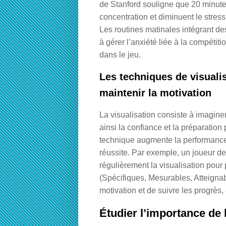
de Stanford souligne que 20 minute
concentration et diminuent le stress
Les routines matinales intégrant de
à gérer l’anxiété liée à la compétiti
dans le jeu.
Les techniques de visualis
maintenir la motivation
La visualisation consiste à imagin
ainsi la confiance et la préparation
technique augmente la performance e
réussite. Par exemple, un joueur d
régulièrement la visualisation pour
(Spécifiques, Mesurables, Atteignab
motivation et de suivre les progrès
Étudier l’importance de 