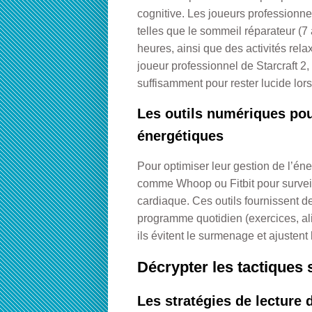
cognitive. Les joueurs professionn
telles que le sommeil réparateur (7
heures, ainsi que des activités re
joueur professionnel de Starcraft 2,
suffisamment pour rester lucide lors
Les outils numériques pour
énergétiques
Pour optimiser leur gestion de l’éne
comme Whoop ou Fitbit pour surveill
cardiaque. Ces outils fournissent 
programme quotidien (exercices, al
ils évitent le surmenage et ajusten
Décrypter les tactiques
Les stratégies de lecture