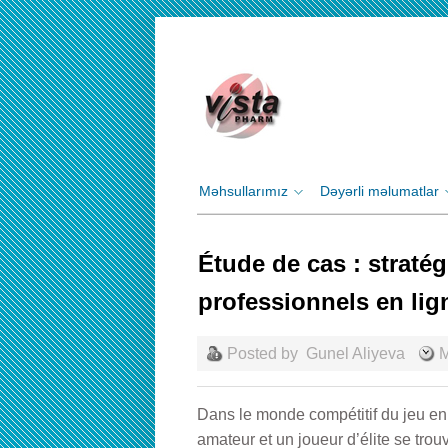
Məhsullarımız
Dəyərli məlumatlar
Étude de cas : straté
professionnels en lig
Posted by
Gunel Aliyeva
М
Dans le monde compétitif du jeu en 
amateur et un joueur d’élite se tro