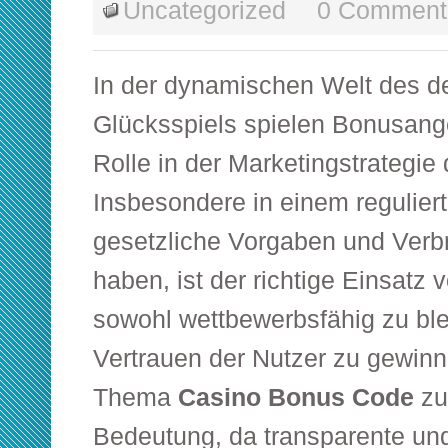
Uncategorized
0 Comment
In der dynamischen Welt des d
Glücksspiels spielen Bonusange
Rolle in der Marketingstrategie 
Insbesondere in einem regulier
gesetzliche Vorgaben und Verbr
haben, ist der richtige Einsatz 
sowohl wettbewerbsfähig zu ble
Vertrauen der Nutzer zu gewin
Thema
Casino Bonus Code
zu
Bedeutung, da transparente un