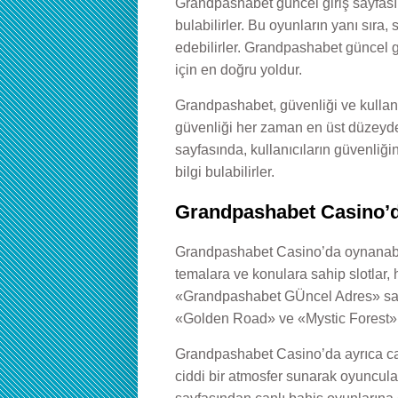
Grandpashabet güncel giriş sayfasın
bulabilirler. Bu oyunların yanı sıra, 
edebilirler. Grandpashabet güncel g
için en doğru yoldur.
Grandpashabet, güvenliği ve kullan
güvenliği her zaman en üst düzeyde
sayfasında, kullanıcıların güvenliğ
bilgi bulabilirler.
Grandpashabet Casino’da
Grandpashabet Casino’da oynanabilir
temalara ve konulara sahip slotlar, h
«Grandpashabet GÜncel Adres» sayf
«Golden Road» ve «Mystic Forest» 
Grandpashabet Casino’da ayrıca can
ciddi bir atmosfer sunarak oyuncul