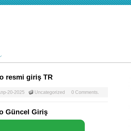
 resmi giriş TR
пр-20-2025
Uncategorized
0 Comments.
 Güncel Giriş