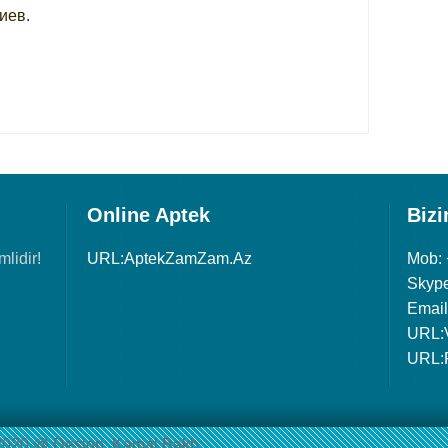
иев.
Online Aptek
Bizi
lidir!
URL:AptekZamZam.Az
Mob:
Skype
Email
URL:
URL:
2020 @ Design: Kamal Bakh