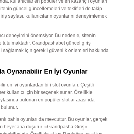
da, kullanıcılar en popüler ve en kazançlı oyunları
sitenin güncel güncellemeleri ve teklifleri de takip
iriş sayfası, kullanıcıların oyunlarını deneyimlemek
ıcı deneyimini önemsiyor. Bu nedenle, sitenin
 tutulmaktadır. Grandpashabet güncel giriş
ini sağlamak için gerekli güvenlik önlemleri hakkında
 Oynanabilir En İyi Oyunlar
 en iyi oyunlardan biri slot oyunları. Çeşitli
er kullanıcı için bir seçenek sunar. Özellikle
asında bulunan en popüler slotlar arasında
bulunur.
lı bahis oyunları da mevcuttur. Bu oyunlar, gerçek
arı heyecana düşürür. «Grandpasha Giriş»