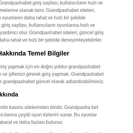
andpashabet giriş sayfası, kullanıcıların hızlı ve
lmelerine olanak tanır. Grandpashabet siteleri,
 oyunlarını daha rahat ve hızlı bir şekilde
iriş sayfası, kullanıcıların oyunlarına hızlı ve
 yardımcı olur. Grandpashabet siteleri, güncel giriş
aha rahat ve hızlı bir şekilde deneyimleyebilirler.
akkında Temel Bilgiler
iriş yapmak için en doğru yoldur grandpashabet
ızı ve şifrenizi girerek giriş yapmak. Grandpashabet
e grandpashabet güncel olarak adlandırabilirsiniz.
kkında
lir kasino sitelerinden biridir. Grandpasha bet
ıcılarına çeşitli oyun türlerini sunar. Bu oyunlar
bakarat ve daha fazlası bulunur.