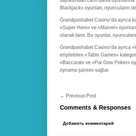
sayfasından canlı bahis oyunlarına e
Blackjack» oyunları, oyuncuların stra
Grandpashabet Casino’da ayrıca ka
«Super Hero» ve «Marvel» oyunları
olanak tanır. Bu oyunlar, oyuncuların 
Grandpashabet Casino’da ayrıca «
erişilebilen «Table Games» kategori
«Baccarat» ve «Pai Gow Poker» oyu
oynama şansını sağlar.
←
Previous Post
Comments & Responses
Добавить комментарий