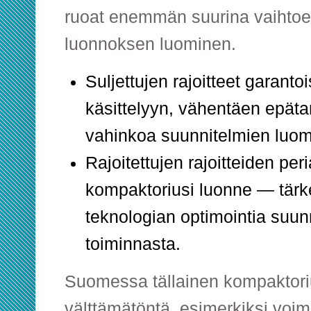
ruoat enemmän suurina vaihtoeh
luonnoksen luominen.
Suljettujen rajoitteet garanto
käsittelyyn, vähentäen epät
vahinkoa suunnitelmien luom
Rajoitettujen rajoitteiden per
kompaktoriusi luonne — tärk
teknologian optimointia suun
toiminnasta.
Suomessa tällainen kompaktori
välttämätöntä, esimerkiksi voi