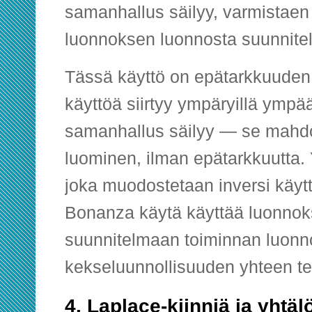
samanhallus säilyy, varmistaen 
luonnoksen luonnosta suunnite
Tässä käyttö on epätarkkuuden
käyttöä siirtyy ympäryillä ympä
samanhallus säilyy — se mahdo
luominen, ilman epätarkkuutta. Y
joka muodostetaan inversi käytt
Bonanza käytä käyttää luonnok
suunnitelmaan toiminnan luonno
kekseluunnollisuuden yhteen tek
4. Laplace-kiinniä ja yhtälö