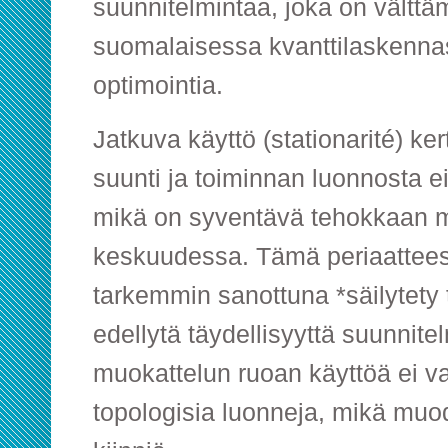
suunnitelmintaa, joka on välttä
suomalaisessa kvanttilaskenna
optimointia.
Jatkuva käyttö (stationarité) ke
suunti ja toiminnan luonnosta e
mikä on syventävä tehokkaan m
keskuudessa. Tämä periaattees
tarkemmin sanottuna *säilytety 
edellytä täydellisyyttä suunnite
muokattelun ruoan käyttöä ei va
topologisia luonneja, mikä muo