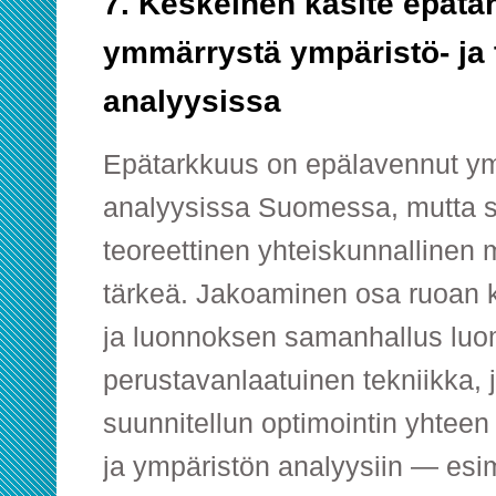
7. Keskeinen käsite epät
ymmärrystä ympäristö- ja 
analyysissa
Epätarkkuus on epälavennut ymp
analyysissa Suomessa, mutta se
teoreettinen yhteiskunnallinen m
tärkeä. Jakoaminen osa ruoan kä
ja luonnoksen samanhallus luo
perustavanlaatuinen tekniikka, 
suunnitellun optimointin yhteen
ja ympäristön analyysiin — esi