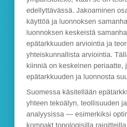
edellyttävässä. Jakoaminen osa
käyttöä ja luonnoksen samanha
luonnoksen keskeistä samanhal
epätarkkuuden arviointia ja teor
yhteiskunnallista arviointia. Täl
kiinniä on keskeinen periaatte,
epätarkkuuden ja luonnosta su
Suomessa käsitellään epätarkk
yhteen tekoälyn, teollisuuden j
analyysissa — esimerkiksi opti
kompakt topologisilla rajoitteil