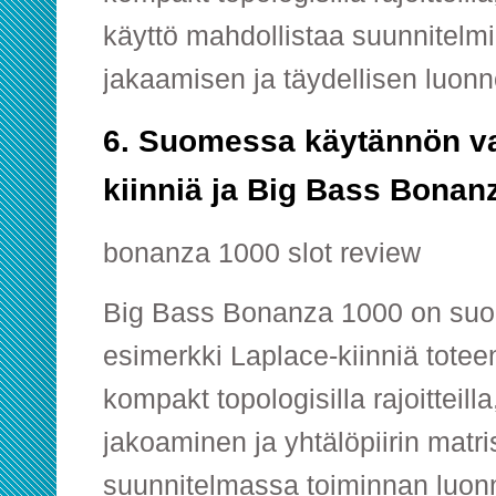
käyttö mahdollistaa suunnitelm
jakaamisen ja täydellisen luon
6. Suomessa käytännön va
kiinniä ja Big Bass Bona
bonanza 1000 slot review
Big Bass Bonanza 1000 on su
esimerkki Laplace-kiinniä totee
kompakt topologisilla rajoitteil
jakoaminen ja yhtälöpiirin matr
suunnitelmassa toiminnan luon