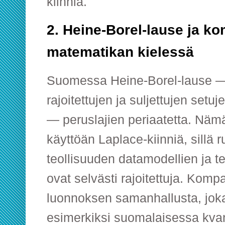
kiinniä.
2. Heine-Borel-lause ja 
matematikan kielessä
Suomessa Heine-Borel-lause — r
rajoitettujen ja suljettujen set
— peruslajien periaatetta. Nämä
käyttöän Laplace-kiinniä, sillä
teollisuuden datamodellien ja t
ovat selvästi rajoitettuja. Kom
luonnoksen samanhallusta, joka
esimerkiksi suomalaisessa kva