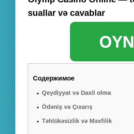
suallar və cavablar
OYN
Содержимое
Qeydiyyat və Daxil olma
Ödəniş və Çıxarış
Təhlükəsizlik və Məxfilik