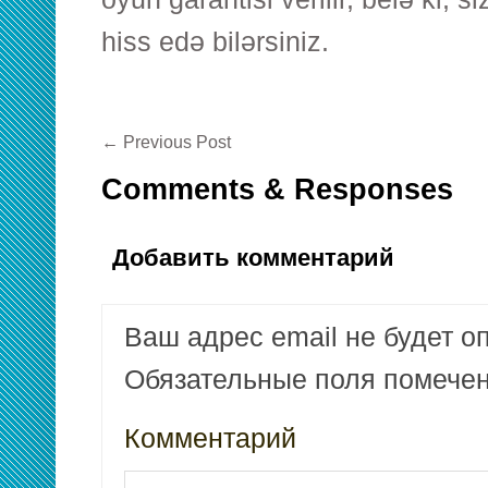
hiss edə bilərsiniz.
←
Previous Post
Comments & Responses
Добавить комментарий
Ваш адрес email не будет о
Обязательные поля помеч
Комментарий