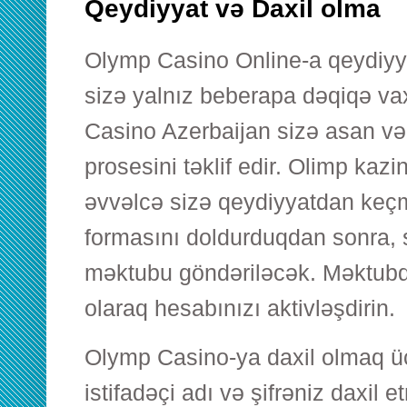
Qeydiyyat və Daxil olma
Olymp Casino Online-a qeydiy
sizə yalnız beberapa dəqiqə vax
Casino Azerbaijan sizə asan və 
prosesini təklif edir. Olimp kaz
əvvəlcə sizə qeydiyyatdan keçm
formasını doldurduqdan sonra, 
məktubu göndəriləcək. Məktubda
olaraq hesabınızı aktivləşdirin.
Olymp Casino-ya daxil olmaq üç
istifadəçi adı və şifrəniz daxil 