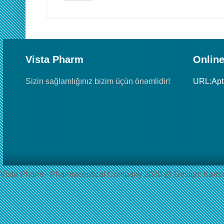
Vista Pharm
Online
Sizin sağlamlığınız bizim üçün önəmlidir!
URL:Ap
Vista Pharm - Pharmaceutical Сompany 2020 @ Design: Kama