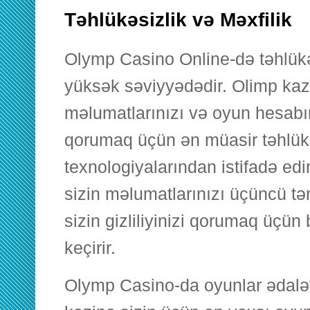
Təhlükəsizlik və Məxfilik
Olymp Casino Online-də təhlükəs
yüksək səviyyədədir. Olimp kazi
məlumatlarınızı və oyun hesab
qorumaq üçün ən müasir təhlükə
texnologiyalarından istifadə edi
sizin məlumatlarınızı üçüncü tə
sizin gizliliyinizi qorumaq üçün 
keçirir.
Olymp Casino-da oyunlar ədalətl