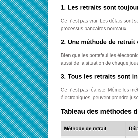
1. Les retraits sont toujo
Ce n’est pas vrai. Les délais sont s
processus bancaires normaux.
2. Une méthode de retrait 
Bien que les portefeuilles électron
aussi de la situation de chaque jou
3. Tous les retraits sont i
Ce n’est pas réaliste. Même les mét
électroniques, peuvent prendre jusq
Tableau des méthodes de 
Méthode de retrait
Déla