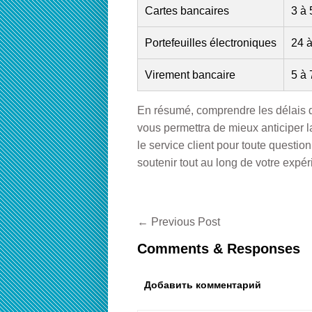
Cartes bancaires
3 à 
Portefeuilles électroniques
24 
Virement bancaire
5 à 
En résumé, comprendre les délais d
vous permettra de mieux anticiper l
le service client pour toute question
soutenir tout au long de votre expér
←
Previous Post
Comments & Responses
Добавить комментарий