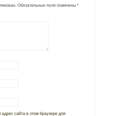
ликован.
Обязательные поля помечены
*
и адрес сайта в этом браузере для