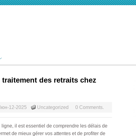
 traitement des retraits chez
Июн-12-2025
Uncategorized
0 Comments.
 ligne
, il est essentiel de comprendre les délais de
ermet de mieux gérer vos attentes et de profiter de