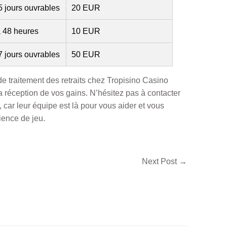
5 jours ouvrables
20 EUR
à 48 heures
10 EUR
7 jours ouvrables
50 EUR
e traitement des retraits chez Tropisino Casino
a réception de vos gains. N’hésitez pas à contacter
, car leur équipe est là pour vous aider et vous
ience de jeu.
Next Post
→