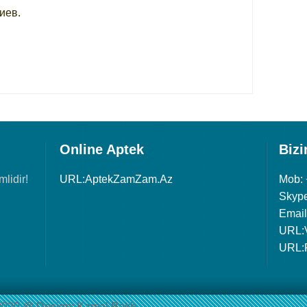
иев.
Online Aptek
Bizi
lidir!
URL:AptekZamZam.Az
Mob:
Skype
Email
URL:
URL:
2020 @ Design: Kamal Bakh