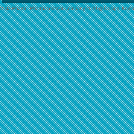
Vista Pharm - Pharmaceutical Сompany 2020 @ Design: Kama