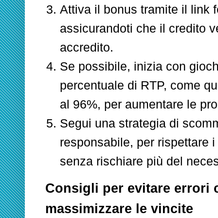
Attiva il bonus tramite il link 
assicurandoti che il credito
accredito.
Se possibile, inizia con gioch
percentuale di RTP, come qu
al 96%, per aumentare le proba
Segui una strategia di sco
responsabile, per rispettare i 
senza rischiare più del neces
Consigli per evitare errori
massimizzare le vincite