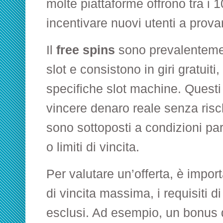
molte piattaforme offrono tra i 1
incentivare nuovi utenti a provar
Il
free spins
sono prevalentement
slot e consistono in giri gratuit
specifiche slot machine. Quest
vincere denaro reale senza risch
sono sottoposti a condizioni par
o limiti di vincita.
Per valutare un’offerta, è import
di vincita massima, i requisiti 
esclusi. Ad esempio, un bonus 