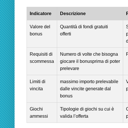
Indicatore
Descrizione
Valore del
Quantità di fondi gratuiti
bonus
offerti
p
Requisiti di
Numero di volte che bisogna
scommessa
giocare il bonusprima di poter
prelevare
Limiti di
massimo importo prelevabile
vincita
dalle vincite generate dal
bonus
Giochi
Tipologie di giochi su cui è
ammessi
valida l’offerta
p