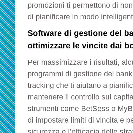
promozioni ti permettono di non
di pianificare in modo intelligent
Software di gestione del ba
ottimizzare le vincite dai 
Per massimizzare i risultati, al
programmi di gestione del bank
tracking che ti aiutano a piani
mantenere il controllo sul capit
strumenti come BetSess o My
di impostare limiti di vincita e p
sicurezza e l’efficacia delle str