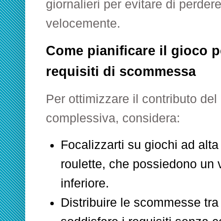
giornalieri per evitare di perdere
velocemente.
Come pianificare il gioco pe
requisiti di scommessa
Per ottimizzare il contributo del
complessiva, considera:
Focalizzarti su giochi ad al
roulette, che possiedono un 
inferiore.
Distribuire le scommesse tra 