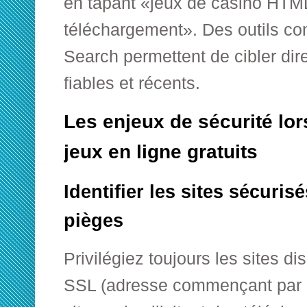
en tapant «jeux de casino HTM
téléchargement». Des outils 
Search permettent de cibler dir
fiables et récents.
Les enjeux de sécurité lor
jeux en ligne gratuits
Identifier les sites sécurisé
pièges
Privilégiez toujours les sites di
SSL (adresse commençant par ht