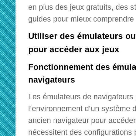
en plus des jeux gratuits, des s
guides pour mieux comprendre 
Utiliser des émulateurs o
pour accéder aux jeux
Fonctionnement des émula
navigateurs
Les émulateurs de navigateurs 
l’environnement d’un système d’
ancien navigateur pour accéder
nécessitent des configurations p