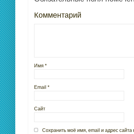
Комментарий
Имя
*
Email
*
Сайт
Сохранить моё имя, email и адрес сайта 