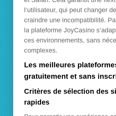
l’utilisateur, qui peut changer 
craindre une incompatibilité. P
la plateforme
JoyCasino
s’adapt
ces environnements, sans néce
complexes.
Les meilleures plateforme
gratuitement et sans inscr
Critères de sélection des si
rapides