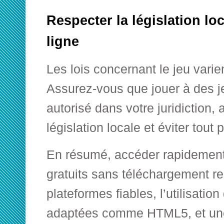
Respecter la législation loc
ligne
Les lois concernant le jeu varie
Assurez-vous que jouer à des je
autorisé dans votre juridiction, 
législation locale et éviter tout
En résumé, accéder rapidement
gratuits sans téléchargement re
plateformes fiables, l’utilisatio
adaptées comme HTML5, et une