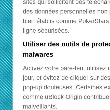
sites qui sollicitent des téléc
des données personnelles non p
bien établis comme
PokerStars
ligne sécurisées.
Utiliser des outils de prote
malwares
Activez votre pare-feu, utilisez u
jour, et évitez de cliquer sur de
pop-up douteuses. Certaines ex
comme uBlock Origin contribuent
malveillants.