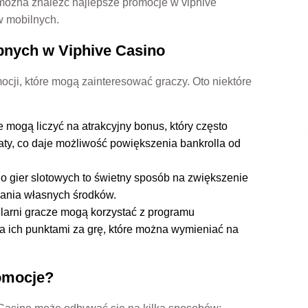
ie można znaleźć najlepsze promocje w
viphive
w mobilnych.
pnych w Viphive Casino
ocji, które mogą zainteresować graczy. Oto niektóre
 mogą liczyć na atrakcyjny bonus, który często
ty, co daje możliwość powiększenia bankrolla od
o gier slotowych to świetny sposób na zwiększenie
ania własnych środków.
arni gracze mogą korzystać z programu
za ich punktami za grę, które można wymieniać na
romocje?