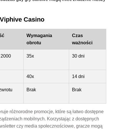
Viphive Casino
ść
Wymagania
Czas
obrotu
ważności
 2000
35x
30 dni
40x
14 dni
zwrotu
Brak
Brak
uje różnorodne promocje, które są łatwo dostępne
rządzeniach mobilnych. Korzystając z dostępnych
newsletter czy media społecznościowe, gracze mogą