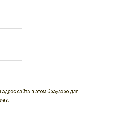
и адрес сайта в этом браузере для
иев.