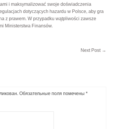
rtami i maksymalizować swoje doświadczenia
egulacjach dotyczących hazardu w Polsce, aby gra
godna z prawem. W przypadku wątpliwości zawsze
mi Ministerstwa Finansów.
Next Post
→
ликован.
Обязательные поля помечены
*