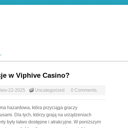
je w Viphive Casino?
Июн-22-2025
Uncategorized
0 Comments.
rma hazardowa, która przyciąga graczy
sami. Dla tych, którzy grają na urządzeniach
erty były łatwo dostępne i atrakcyjne. W poniższym