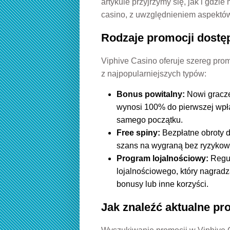
artykule przyjrzymy się, jak i gdz
casino
, z uwzględnieniem aspektó
Rodzaje promocji dostę
Viphive Casino oferuje szereg prom
z najpopularniejszych typów:
Bonus powitalny:
Nowi gracze
wynosi 100% do pierwszej wpła
samego początku.
Free spiny:
Bezpłatne obroty d
szans na wygraną bez ryzykow
Program lojalnościowy:
Regul
lojalnościowego, który nagrad
bonusy lub inne korzyści.
Jak znaleźć aktualne p