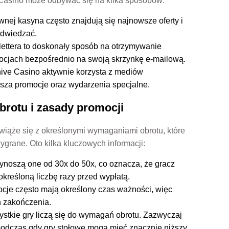
Casino może odbywać się na kilka sposobów:
wnej kasyna często znajdują się najnowsze oferty i
odwiedzać.
ettera to doskonały sposób na otrzymywanie
ocjach bezpośrednio na swoją skrzynkę e-mailową.
ive Casino aktywnie korzysta z mediów
sza promocje oraz wydarzenia specjalne.
rotu i zasady promocji
iąże się z określonymi wymaganiami obrotu, które
ygrane. Oto kilka kluczowych informacji:
noszą one od 30x do 50x, co oznacza, że gracz
kreśloną liczbę razy przed wypłatą.
je często mają określony czas ważności, więc
ch zakończenia.
stkie gry liczą się do wymagań obrotu. Zazwyczaj
podczas gdy gry stołowe mogą mieć znacznie niższy