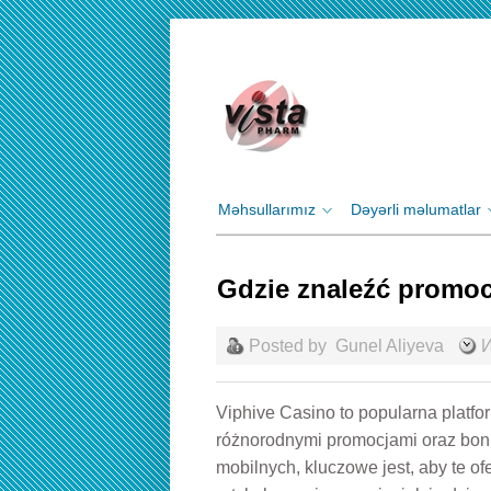
Məhsullarımız
Dəyərli məlumatlar
Gdzie znaleźć promoc
Posted by
Gunel Aliyeva
Viphive Casino to popularna platfo
różnorodnymi promocjami oraz bonu
mobilnych, kluczowe jest, aby te of