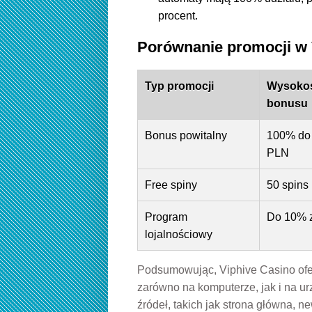
procent.
Porównanie promocji w 
Typ promocji
Wysoko
bonusu
Bonus powitalny
100% do
PLN
Free spiny
50 spins
Program
Do 10% 
lojalnościowy
Podsumowując, Viphive Casino ofer
zarówno na komputerze, jak i na u
źródeł, takich jak strona główna, 