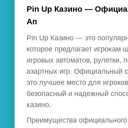
Pin Up Казино — Официа
Ап
Pin Up Казино — это популяр
которое предлагает игрокам 
игровых автоматов, рулетки, п
азартных игр. Официальный с
это лучшее место для игроков
безопасный и надежный спосо
казино.
Преимущества официального с