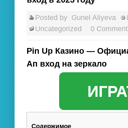
Posted by
Gunel Aliyeva
Uncategorized
0 Comment
Pin Up Казино — Офици
Ап вход на зеркало
ИГРА
Содержимое