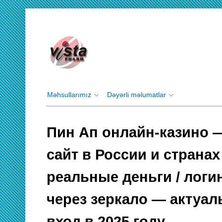
Məhsullarımız
Dəyərli məlumatlar
Пин Ап онлайн-казино
сайт в России и странах
реальные деньги / логин
через зеркало — актуал
вход в 2025 году