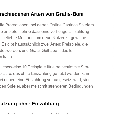
rschiedenen Arten von Gratis-Boni
lle Promotionen, bei denen Online Casinos Spielern
le anbieten, ohne dass eine vorherige Einzahlung
eine beliebte Methode, um neue Nutzer zu gewinnen
s gibt hauptsächlich zwei Arten: Freispiele, die
et werden, und Gratis-Guthaben, das für
n kann.
icherweise 10 Freispiele für eine bestimmte Slot-
0 Euro, das ohne Einzahlung genutzt werden kann.
ei denen eine Einzahlung vorausgesetzt wird, sind
 den Spieler, aber meist mit strengeren Bedingungen
Nutzung ohne Einzahlung