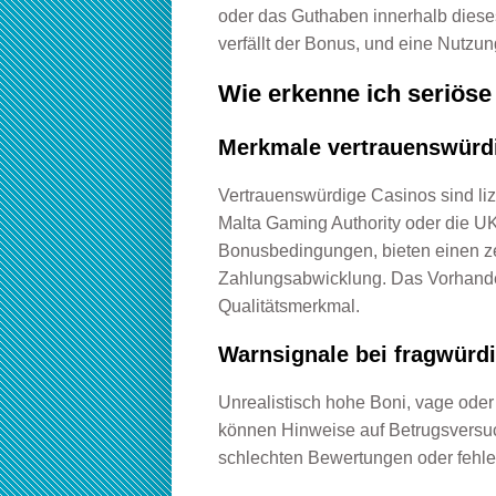
oder das Guthaben innerhalb dies
verfällt der Bonus, und eine Nutzun
Wie erkenne ich seriöse
Merkmale vertrauenswürdi
Vertrauenswürdige Casinos sind liz
Malta Gaming Authority oder die U
Bonusbedingungen, bieten einen zer
Zahlungsabwicklung. Das Vorhanden
Qualitätsmerkmal.
Warnsignale bei fragwür
Unrealistisch hohe Boni, vage od
können Hinweise auf Betrugsversuc
schlechten Bewertungen oder fehlen