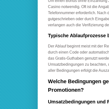
Um einen Bonus ohne Einzahlung zu 
Casino notwendig. Oft ist die Ang
Telefonnummer erforderlich. Nach 
gutgeschrieben oder durch Eingabe
verlangen auch die Verifizierung d
Typische Ablaufprozesse 
Der Ablauf beginnt meist mit der Re
durch einen Code oder automatisc
das Gratis-Guthaben genutzt werden,
Umsatzbedingungen zu beachten, 
aller Bedingungen erfolgt die Auszah
Welche Bedingungen gelt
Promotionen?
Umsatzbedingungen und Fr