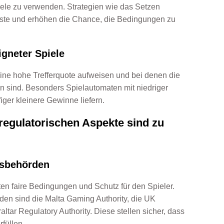
iele zu verwenden. Strategien wie das Setzen
luste und erhöhen die Chance, die Bedingungen zu
igneter Spiele
 eine hohe Trefferquote aufweisen und bei denen die
n sind. Besonders Spielautomaten mit niedriger
iger kleinere Gewinne liefern.
regulatorischen Aspekte sind zu
tsbehörden
ten faire Bedingungen und Schutz für den Spieler.
den sind die Malta Gaming Authority, die UK
tar Regulatory Authority. Diese stellen sicher, dass
füllen.