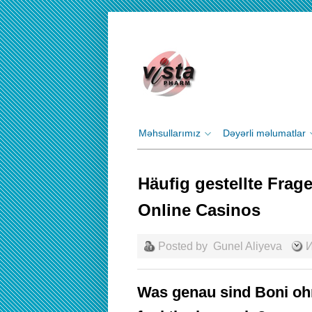
Məhsullarımız
Dəyərli məlumatlar
Häufig gestellte Frag
Online Casinos
Posted by
Gunel Aliyeva
Was genau sind Boni oh