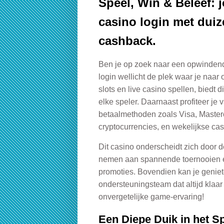
Speel, Win & Beleef: 
casino login met dui
cashback.
Ben je op zoek naar een opwindend
login
wellicht de plek waar je naar 
slots en live casino spellen, biedt 
elke speler. Daarnaast profiteer je 
betaalmethoden zoals Visa, Master
cryptocurrencies, en wekelijkse ca
Dit casino onderscheidt zich door d
nemen aan spannende toernooien en 
promoties. Bovendien kan je geniet
ondersteuningsteam dat altijd klaar
onvergetelijke game-ervaring!
Een Diepe Duik in het S