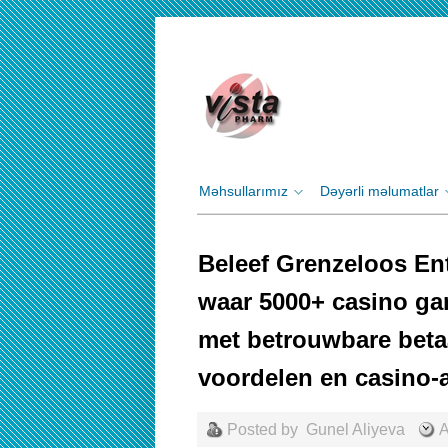
Məhsullarımız
Dəyərli məlumatlar
Beleef Grenzeloos Ent
waar 5000+ casino ga
met betrouwbare beta
voordelen en casino-a
Posted by
Gunel Aliyeva
А