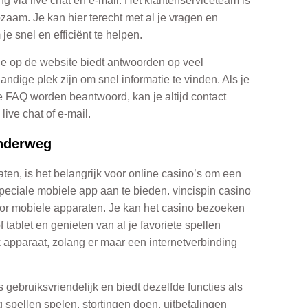
ng via live chat en e-mail. Het klantenserviceteam is
pzaam. Je kan hier terecht met al je vragen en
e snel en efficiënt te helpen.
ie op de website biedt antwoorden op veel
dige plek zijn om snel informatie te vinden. Als je
de FAQ worden beantwoord, kan je altijd contact
ive chat of e-mail.
nderweg
en, is het belangrijk voor online casino’s om een
peciale mobiele app aan te bieden. vincispin casino
voor mobiele apparaten. Je kan het casino bezoeken
 tablet en genieten van al je favoriete spellen
 apparaat, zolang er maar een internetverbinding
 gebruiksvriendelijk en biedt dezelfde functies als
 spellen spelen, stortingen doen, uitbetalingen