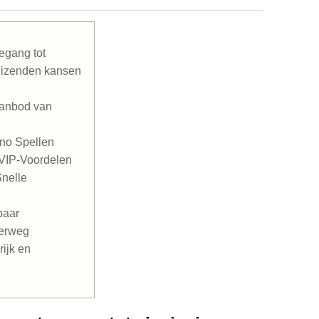
egang tot
duizenden kansen
aanbod van
no Spellen
 VIP-Voordelen
Snelle
baar
derweg
ijk en