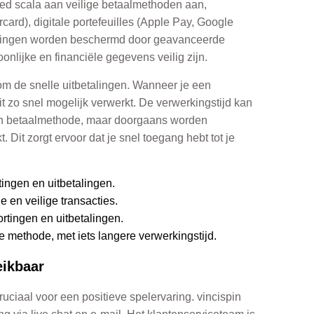
reed scala aan veilige betaalmethoden aan,
card), digitale portefeuilles (Apple Pay, Google
talingen worden beschermd door geavanceerde
onlijke en financiële gegevens veilig zijn.
om de snelle uitbetalingen. Wanneer je een
it zo snel mogelijk verwerkt. De verwerkingstijd kan
en betaalmethode, maar doorgaans worden
. Dit zorgt ervoor dat je snel toegang hebt tot je
tingen en uitbetalingen.
 en veilige transacties.
rtingen en uitbetalingen.
e methode, met iets langere verwerkingstijd.
eikbaar
ruciaal voor een positieve spelervaring. vincispin