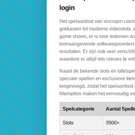
login
Het spelaanbod van vincispin casin
gokkasten tot moderne videoslots, e
game shows, er is voor iedereen w
toonaangevende softwareproviders, 
resultaten. Er zijn ook veel verschi
waardoor er altijd iets nieuws te on
Naast de bekende slots en tafelspel
speciale spellen en exclusieve tit
toegevoegd, zodat het spelaanbod alt
filteropties maken het eenvoudig om
Spelcategorie
Aantal Spell
Slots
3500+