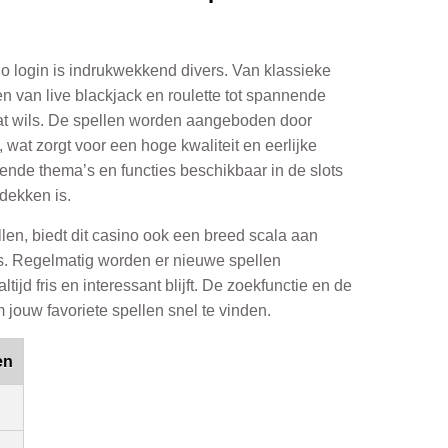
o login is indrukwekkend divers. Van klassieke
n van live blackjack en roulette tot spannende
at wils. De spellen worden aangeboden door
wat zorgt voor een hoge kwaliteit en eerlijke
llende thema’s en functies beschikbaar in de slots
tdekken is.
len, biedt dit casino ook een breed scala aan
els. Regelmatig worden er nieuwe spellen
ijd fris en interessant blijft. De zoekfunctie en de
 jouw favoriete spellen snel te vinden.
en