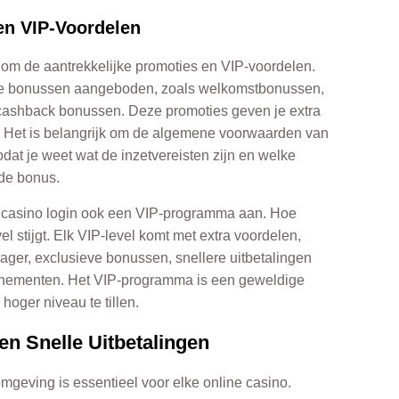
en VIP-Voordelen
d om de aantrekkelijke promoties en VIP-voordelen.
de bonussen aangeboden, zoals welkomstbonussen,
 cashback bonussen. Deze promoties geven je extra
 Het is belangrijk om de algemene voorwaarden van
odat je weet wat de inzetvereisten zijn en welke
de bonus.
in casino login ook een VIP-programma aan. Hoe
el stijgt. Elk VIP-level komt met extra voordelen,
ger, exclusieve bonussen, snellere uitbetalingen
enementen. Het VIP-programma is een geweldige
hoger niveau te tillen.
en Snelle Uitbetalingen
mgeving is essentieel voor elke online casino.