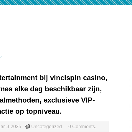
ertainment bij vincispin casino,
mes elke dag beschikbaar zijn,
almethoden, exclusieve VIP-
ctie op topniveau.
вг-3-2025
Uncategorized
0 Comments.