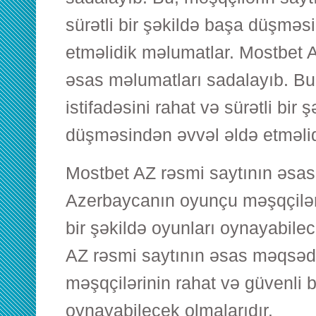
sürətli bir şəkildə başa düşməs
etməlidik məlumatlar. Mostbet A
əsas məlumatları sadalayıb. Bu,
istifadəsini rahat və sürətli bir 
düşməsindən əvvəl əldə etməlid
Mostbet AZ rəsmi saytının əsa
Azerbaycanın oyunçu məşqçiləri
bir şəkildə oyunları oynayabilec
AZ rəsmi saytının əsas məqsəd
məşqçilərinin rahat və güvenli b
oynayabilecek olmalarıdır.