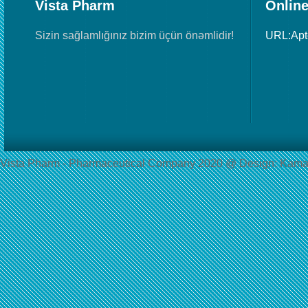
Vista Pharm
Online
Sizin sağlamlığınız bizim üçün önəmlidir!
URL:Ap
Vista Pharm - Pharmaceutical Сompany 2020 @ Design: Kama