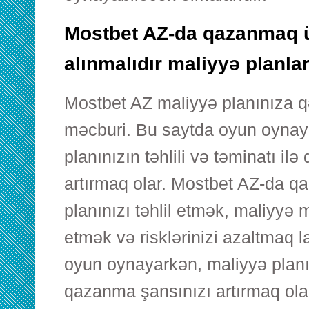
Mostbet AZ-da qazanmaq 
alınmalıdır maliyyə planlar
Mostbet AZ maliyyə planınıza 
məcburi. Bu saytda oyun oynay
planınızın təhlili və təminatı i
artırmaq olar. Mostbet AZ-da 
planınızı təhlil etmək, maliyyə 
etmək və risklərinizi azaltmaq 
oyun oynayarkən, maliyyə planını
qazanma şansınızı artırmaq ola