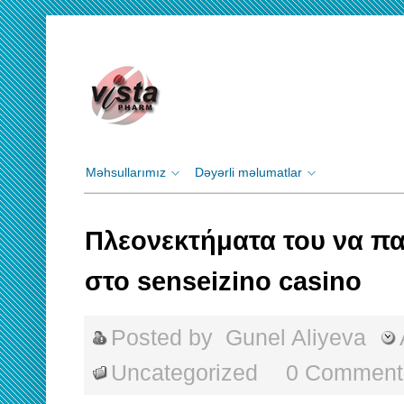
Məhsullarımız
Dəyərli məlumatlar
Πλεονεκτήματα του να παί
στο senseizino casino
Posted by
Gunel Aliyeva
Uncategorized
0 Comment