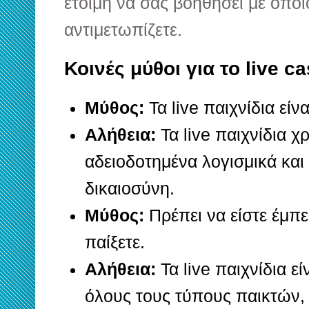
έτοιμη να σας βοηθήσει με οπ
αντιμετωπίζετε.
Κοινές μύθοι για το live c
Μύθος:
Τα live παιχνίδια είνα
Αλήθεια:
Τα live παιχνίδια 
αδειοδοτημένα λογισμικά και 
δικαιοσύνη.
Μύθος:
Πρέπει να είστε έμπε
παίξετε.
Αλήθεια:
Τα live παιχνίδια ε
όλους τους τύπους παικτών,