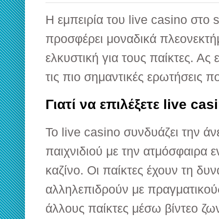
Η εμπειρία του live casino στο
s
προσφέρει μοναδικά πλεονεκτή
ελκυστική για τους παίκτες. Ας
τις πιο σημαντικές ερωτήσεις πο
Γιατί να επιλέξετε live cas
Το live casino συνδυάζει την ά
παιχνιδιού με την ατμόσφαιρα 
καζίνο. Οι παίκτες έχουν τη δυ
αλληλεπιδρούν με πραγματικού
άλλους παίκτες μέσω βίντεο ζω