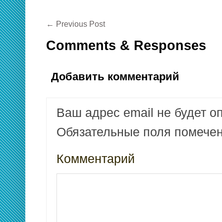
←
Previous Post
Comments & Responses
Добавить комментарий
Ваш адрес email не будет о
Обязательные поля помеч
Комментарий