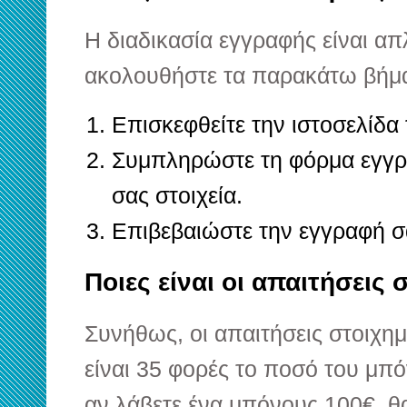
Η διαδικασία εγγραφής είναι α
ακολουθήστε τα παρακάτω βήμ
Επισκεφθείτε την ιστοσελίδα 
Συμπληρώστε τη φόρμα εγγρ
σας στοιχεία.
Επιβεβαιώστε την εγγραφή σ
Ποιες είναι οι απαιτήσεις
Συνήθως, οι απαιτήσεις στοιχη
είναι 35 φορές το ποσό του μπό
αν λάβετε ένα μπόνους 100€, θ