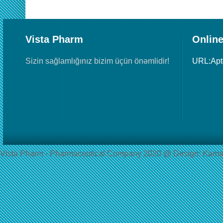
Vista Pharm
Online
Sizin sağlamlığınız bizim üçün önəmlidir!
URL:Ap
Vista Pharm - Pharmaceutical Сompany 2020 @ Design: Kama