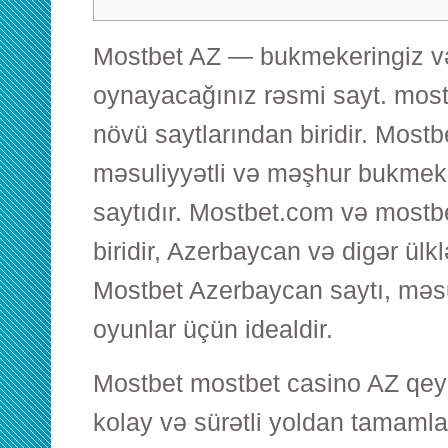
Mostbet AZ — bukmekeringiz və
oynayacağınız rəsmi sayt. most
növü saytlarından biridir. Most
məsuliyyətli və məşhur bukmeke
saytıdır. Mostbet.com və mostb
biridir, Azerbaycan və digər ülklə
Mostbet Azerbaycan saytı, məsul
oyunlar üçün idealdir.
Mostbet
mostbet casino
AZ qeyd
kolay və sürətli yoldan tamamlay