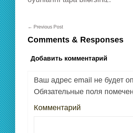
←
Previous Post
Comments & Responses
Добавить комментарий
Ваш адрес email не будет о
Обязательные поля помеч
Комментарий