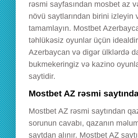
rəsmi sayfasından mosbet az v
növü saytlarından birini izleyin
tamamlayın. Mostbet Azerbaycan
təhlükəsiz oyunlar üçün idealdir
Azerbaycan və digər ülklərdə da 
bukmekeringiz və kazino oyunl
saytidir.
Mostbet AZ rəsmi saytınd
Mostbet AZ rəsmi saytından qa
sorunun cavabı, qazanın məlum
saytdan alınır. Mostbet AZ say