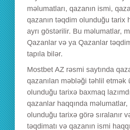
məlumatları, qazanın ismi, qaz
qazanın təqdim olunduğu tarix h
ayrı göstərilir. Bu məlumatlar, 
Qazanlar və ya Qazanlar təqdim
tapıla bilər.
Mostbet AZ rəsmi saytında qaza
qazanılan məbləği təhlil etmək
olunduğu tarixə baxmaq lazımdı
qazanlar haqqında məlumatlar,
olunduğu tarixə görə sıralanır 
təqdimatı və qazanın ismi haqqı