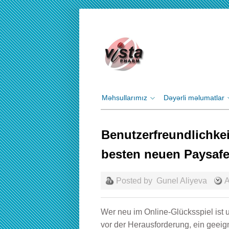
Məhsullarımız
Dəyərli məlumatlar
Benutzerfreundlichkei
besten neuen Paysaf
Posted by
Gunel Aliyeva
А
Wer neu im Online-Glücksspiel ist 
vor der Herausforderung, ein geeign