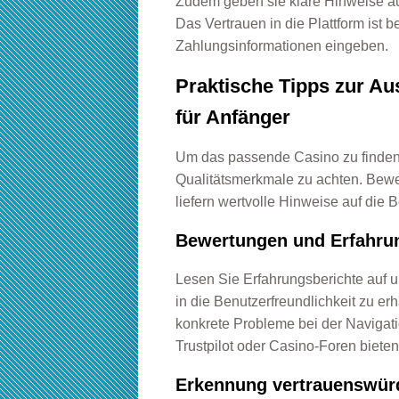
Zudem geben sie klare Hinweise au
Das Vertrauen in die Plattform ist 
Zahlungsinformationen eingeben.
Praktische Tipps zur Au
für Anfänger
Um das passende Casino zu finden, 
Qualitätsmerkmale zu achten. Bewe
liefern wertvolle Hinweise auf die B
Bewertungen und Erfahrun
Lesen Sie Erfahrungsberichte auf 
in die Benutzerfreundlichkeit zu er
konkrete Probleme bei der Navigati
Trustpilot oder Casino-Foren biete
Erkennung vertrauenswürd