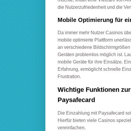
die Nutzerzufriedenheit und die Ve
Mobile Optimierung für e
Da immer mehr Nutzer Casinos über
mobile optimierte Plattform unerlä
an verschiedene Bildschirmgrößen 
Geräten problemlos möglich ist. Lau
mobile Geräte für ihre Einsätze. Ei
Erfahrung, ermöglicht schnelle Ein
Frustration.
Wichtige Funktionen zur
Paysafecard
Die Einzahlung mit Paysafecard soll
Hierfür bieten viele Casinos spezie
vereinfachen.