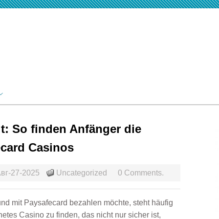
t: So finden Anfänger die
ecard Casinos
вг-27-2025
Uncategorized
0 Comments.
und mit Paysafecard bezahlen möchte, steht häufig
etes Casino zu finden, das nicht nur sicher ist,