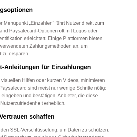
ngsoptionen
er Menüpunkt „Einzahlen“ führt Nutzer direkt zum
sind Paysafecard-Optionen oft mit Logos oder
tifikation erleichtert. Einige Plattformen bieten
tzt verwendeten Zahlungsmethoden an, um
t zu ersparen.
tt-Anleitungen für Einzahlungen
 visuellen Hilfen oder kurzen Videos, minimieren
Paysafecard sind meist nur wenige Schritte nötig:
eingeben und bestätigen. Anbieter, die diese
Nutzerzufriedenheit erheblich.
Vertrauen schaffen
den SSL-Verschlüsselung, um Daten zu schützen.