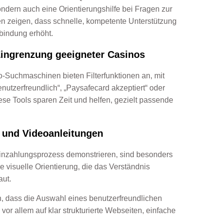
ondern auch eine Orientierungshilfe bei Fragen zur
en zeigen, dass schnelle, kompetente Unterstützung
rbindung erhöht.
 Eingrenzung geeigneter Casinos
o-Suchmaschinen bieten Filterfunktionen an, mit
nutzerfreundlich“, „Paysafecard akzeptiert“ oder
Diese Tools sparen Zeit und helfen, gezielt passende
 und Videoanleitungen
n Einzahlungsprozess demonstrieren, sind besonders
ne visuelle Orientierung, die das Verständnis
aut.
 dass die Auswahl eines benutzerfreundlichen
vor allem auf klar strukturierte Webseiten, einfache