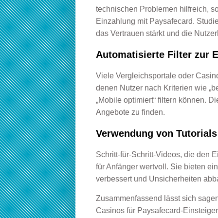
technischen Problemen hilfreich, s
Einzahlung mit Paysafecard. Studi
das Vertrauen stärkt und die Nutze
Automatisierte Filter zur
Viele Vergleichsportale oder Casin
denen Nutzer nach Kriterien wie „be
„Mobile optimiert“ filtern können. 
Angebote zu finden.
Verwendung von Tutorials
Schritt-für-Schritt-Videos, die de
für Anfänger wertvoll. Sie bieten ei
verbessert und Unsicherheiten abb
Zusammenfassend lässt sich sagen,
Casinos für Paysafecard-Einsteiger 