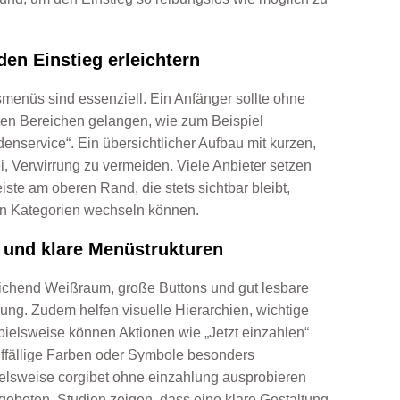
den Einstieg erleichtern
smenüs sind essenziell. Ein Anfänger sollte ohne
ten Bereichen gelangen, wie zum Beispiel
enservice“. Ein übersichtlicher Aufbau mit kurzen,
i, Verwirrung zu vermeiden. Viele Anbieter setzen
iste am oberen Rand, die stets sichtbar bleibt,
en Kategorien wechseln können.
 und klare Menüstrukturen
ichend Weißraum, große Buttons und gut lesbare
erung. Zudem helfen visuelle Hierarchien, wichtige
ielsweise können Aktionen wie „Jetzt einzahlen“
uffällige Farben oder Symbole besonders
ielsweise
corgibet ohne einzahlung
ausprobieren
ngeboten. Studien zeigen, dass eine klare Gestaltung