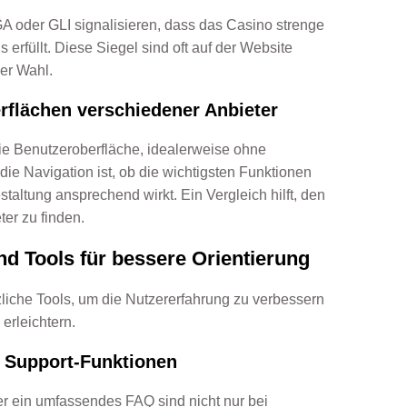
oder GLI signalisieren, dass das Casino strenge
 erfüllt. Diese Siegel sind oft auf der Website
der Wahl.
rflächen verschiedener Anbieter
ie Benutzeroberfläche, idealerweise ohne
 die Navigation ist, ob die wichtigsten Funktionen
staltung ansprechend wirkt. Ein Vergleich hilft, den
er zu finden.
nd Tools für bessere Orientierung
liche Tools, um die Nutzererfahrung zu verbessern
erleichtern.
d Support-Funktionen
der ein umfassendes FAQ sind nicht nur bei