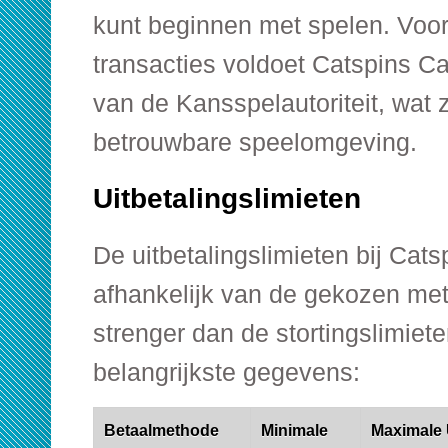
kunt beginnen met spelen. Voor
transacties voldoet Catspins Ca
van de
Kansspelautoriteit
, wat 
betrouwbare speelomgeving.
Uitbetalingslimieten
De uitbetalingslimieten bij Cats
afhankelijk van de gekozen met
strenger dan de stortingslimiete
belangrijkste gegevens:
Betaalmethode
Minimale
Maximale 