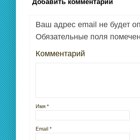
Добавить комментарий
Ваш адрес email не будет о
Обязательные поля помеч
Комментарий
Имя
*
Email
*