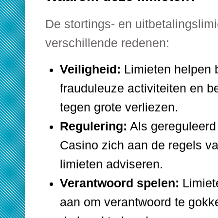
De stortings- en uitbetalingslim
verschillende redenen:
Veiligheid:
Limieten helpen 
frauduleuze activiteiten en 
tegen grote verliezen.
Regulering:
Als gereguleerd
Casino zich aan de regels v
limieten adviseren.
Verantwoord spelen:
Limiet
aan om verantwoord te gokke