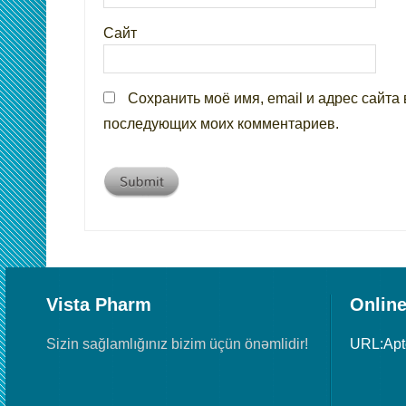
Сайт
Сохранить моё имя, email и адрес сайта 
последующих моих комментариев.
Vista Pharm
Online
Sizin sağlamlığınız bizim üçün önəmlidir!
URL:Ap