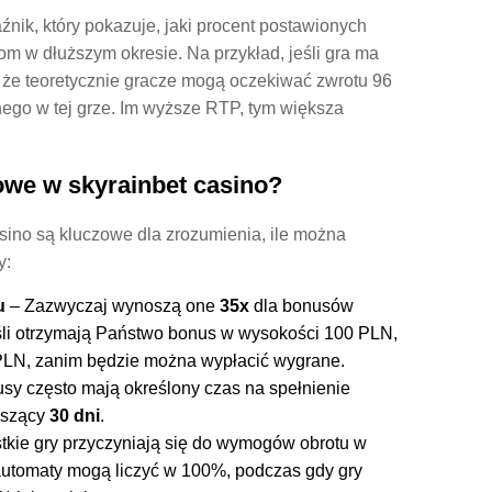
aźnik, który pokazuje, jaki procent postawionych
m w dłuższym okresie. Na przykład, jeśli gra ma
, że teoretycznie gracze mogą oczekiwać zwrotu 96
go w tej grze. Im wyższe RTP, tym większa
owe w skyrainbet casino?
ino są kluczowe dla zrozumienia, ile można
y:
u
– Zazwyczaj wynoszą one
35x
dla bonusów
eśli otrzymają Państwo bonus w wysokości 100 PLN,
LN, zanim będzie można wypłacić wygrane.
sy często mają określony czas na spełnienie
oszący
30 dni
.
tkie gry przyczyniają się do wymogów obrotu w
automaty mogą liczyć w 100%, podczas gdy gry