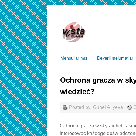
Məhsullarımız
Dəyərli məlumatlar
Ochrona gracza w sky
wiedzieć?
Posted by
Gunel Aliyeva
С
Ochrona gracza w
skyrainbet casin
interesować każdego doświadczone