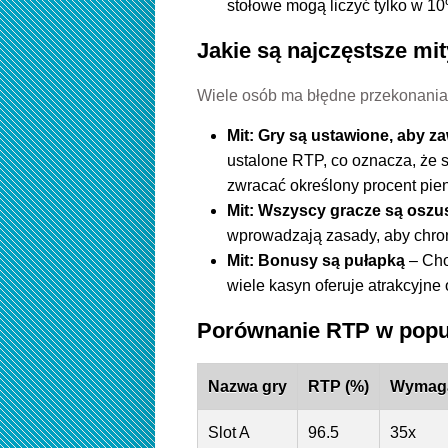
stołowe mogą liczyć tylko w 10
Jakie są najczęstsze mi
Wiele osób ma błędne przekonania na
Mit: Gry są ustawione, aby 
ustalone RTP, co oznacza, że 
zwracać określony procent pien
Mit: Wszyscy gracze są oszu
wprowadzają zasady, aby chron
Mit: Bonusy są pułapką
– Cho
wiele kasyn oferuje atrakcyjne 
Porównanie RTP w popul
Nazwa gry
RTP (%)
Wymaga
Slot A
96.5
35x