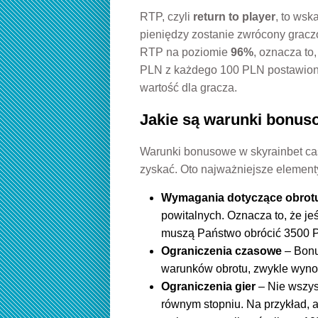
RTP, czyli
return to player
, to wsk
pieniędzy zostanie zwrócony graczo
RTP na poziomie
96%
, oznacza to
PLN z każdego 100 PLN postawione
wartość dla gracza.
Jakie są warunki bonus
Warunki bonusowe w skyrainbet cas
zyskać. Oto najważniejsze element
Wymagania dotyczące obrot
powitalnych. Oznacza to, że j
muszą Państwo obrócić 3500 P
Ograniczenia czasowe
– Bonu
warunków obrotu, zwykle wyn
Ograniczenia gier
– Nie wszys
równym stopniu. Na przykład, 