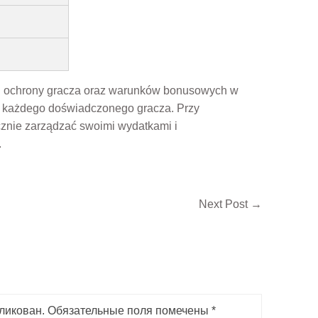
 ochrony gracza oraz warunków bonusowych w
la każdego doświadczonego gracza. Przy
znie zarządzać swoimi wydatkami i
.
Next Post
→
ликован.
Обязательные поля помечены
*