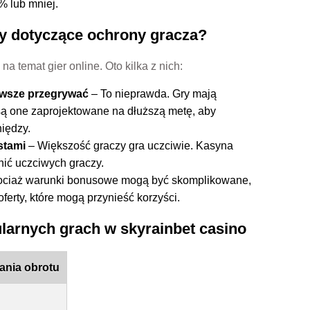
% lub mniej.
ty dotyczące ochrony gracza?
 temat gier online. Oto kilka z nich:
zawsze przegrywać
– To nieprawda. Gry mają
są one zaprojektowane na dłuższą metę, aby
iędzy.
stami
– Większość graczy gra uczciwie. Kasyna
ić uczciwych graczy.
ciaż warunki bonusowe mogą być skomplikowane,
oferty, które mogą przynieść korzyści.
arnych grach w skyrainbet casino
nia obrotu