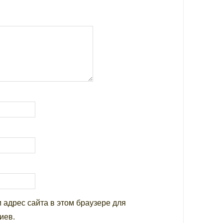
и адрес сайта в этом браузере для
иев.