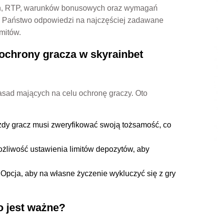
eń, RTP, warunków bonusowych oraz wymagań
dą Państwo odpowiedzi na najczęściej zadawane
mitów.
ochrony gracza w skyrainbet
zasad mających na celu ochronę graczy. Oto
dy gracz musi zweryfikować swoją tożsamość, co
żliwość ustawienia limitów depozytów, aby
Opcja, aby na własne życzenie wykluczyć się z gry
o jest ważne?