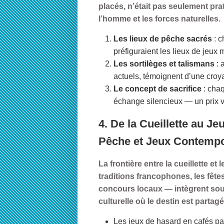
placés, n’était pas seulement prat
l’homme et les forces naturelles.
Les lieux de pêche sacrés
: c
préfiguraient les lieux de jeux
Les sortilèges et talismans
: 
actuels, témoignent d’une croya
Le concept de sacrifice
: chaq
échange silencieux — un prix v
4. De la Cueillette au J
Pêche et Jeux Contemp
La frontière entre la cueillette et
traditions francophones, les fê
concours locaux — intègrent souv
culturelle où le destin est partag
Les jeux de hasard en cafés par