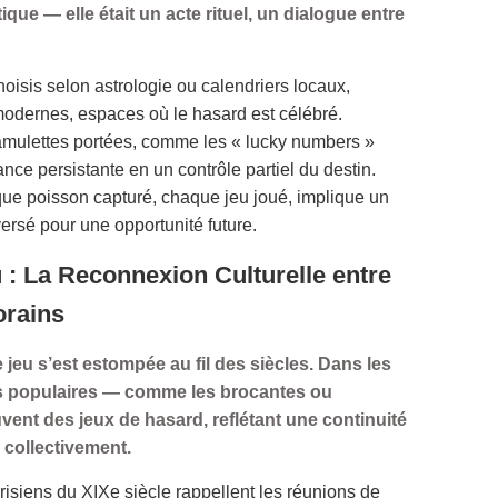
ique — elle était un acte rituel, un dialogue entre
hoisis selon astrologie ou calendriers locaux,
 modernes, espaces où le hasard est célébré.
amulettes portées, comme les « lucky numbers »
nce persistante en un contrôle partiel du destin.
ue poisson capturé, chaque jeu joué, implique un
ersé pour une opportunité future.
eu : La Reconnexion Culturelle entre
orains
 le jeu s’est estompée au fil des siècles. Dans les
tes populaires — comme les brocantes ou
ent des jeux de hasard, reflétant une continuité
é collectivement.
isiens du XIXe siècle rappellent les réunions de