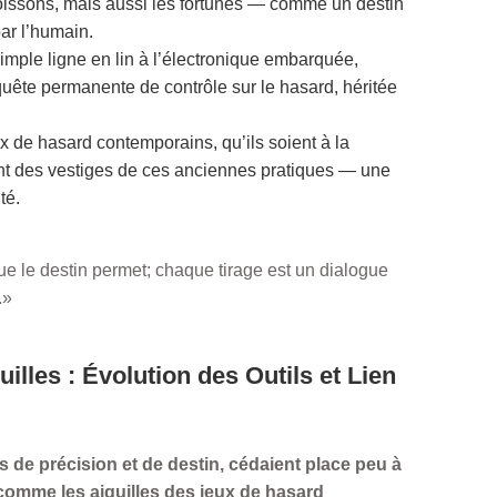
poissons, mais aussi les fortunes — comme un destin
par l’humain.
simple ligne en lin à l’électronique embarquée,
quête permanente de contrôle sur le hasard, héritée
ux de hasard contemporains, qu’ils soient à la
nt des vestiges de ces anciennes pratiques — une
té.
ue le destin permet; chaque tirage est un dialogue
.»
illes : Évolution des Outils et Lien
de précision et de destin, cédaient place peu à
 comme les aiguilles des jeux de hasard