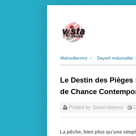
Məhsullarımız
Dəyərli məlumatlar
Le Destin des Pièges 
de Chance Contempo
Posted by
Gunel Aliyeva
С
La pêche, bien plus qu’une simple