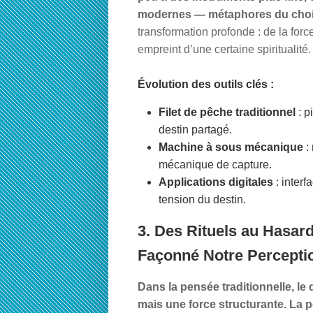
modernes — métaphores du choix 
transformation
profonde : de la forc
empreint d’une certaine spiritualité.
Évolution des outils clés :
Filet de pêche traditionnel
: p
destin partagé.
Machine à sous mécanique
:
mécanique de capture.
Applications digitales
: interf
tension du destin.
3. Des Rituels au Hasar
Façonné Notre Percepti
Dans la pensée traditionnelle, le
mais une force structurante. La