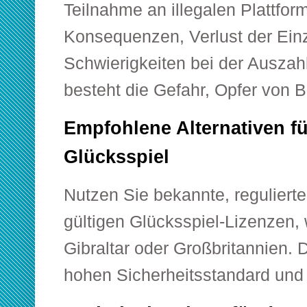
Teilnahme an illegalen Plattfor
Konsequenzen, Verlust der Ein
Schwierigkeiten bei der Ausza
besteht die Gefahr, Opfer von 
Empfohlene Alternativen fü
Glücksspiel
Nutzen Sie bekannte, regulierte
gültigen Glücksspiel-Lizenzen, 
Gibraltar oder Großbritannien. 
hohen Sicherheitsstandard und