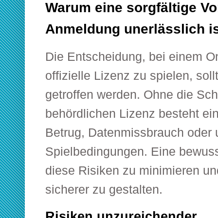
Warum eine sorgfältige Vo
Anmeldung unerlässlich is
Die Entscheidung, bei einem O
offizielle Lizenz zu spielen, sollt
getroffen werden. Ohne die Sc
behördlichen Lizenz besteht ein
Betrug, Datenmissbrauch oder u
Spielbedingungen. Eine bewusst
diese Risiken zu minimieren u
sicherer zu gestalten.
Risiken unzureichender