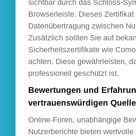
sichtbar durch das Schloss-Sym
Browserleiste. Dieses Zertifikat 
Datenübertragung zwischen Nut
Zusätzlich sollten Sie auf beka
Sicherheitszertifikate wie Como
achten. Diese gewährleisten, d
professionell geschützt ist.
Bewertungen und Erfahrun
vertrauenswürdigen Quell
Online-Foren, unabhängige Bew
Nutzerberichte bieten wertvolle 