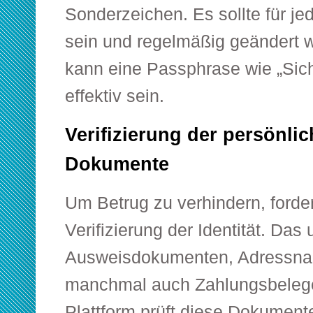
Sonderzeichen. Es sollte für jed
sein und regelmäßig geändert 
kann eine Passphrase wie „Sic
effektiv sein.
Verifizierung der persönli
Dokumente
Um Betrug zu verhindern, forder
Verifizierung der Identität. Das
Ausweisdokumenten, Adressna
manchmal auch Zahlungsbelege
Plattform prüft diese Dokumente