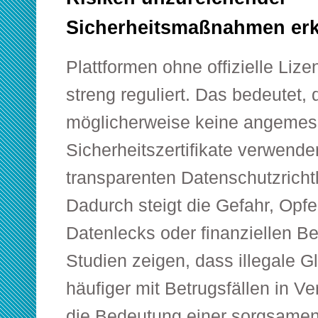
Sicherheitsmaßnahmen er
Plattformen ohne offizielle Lize
streng reguliert. Das bedeutet, 
möglicherweise keine angeme
Sicherheitszertifikate verwende
transparenten Datenschutzricht
Dadurch steigt die Gefahr, Opfe
Datenlecks oder finanziellen B
Studien zeigen, dass illegale G
häufiger mit Betrugsfällen in V
die Bedeutung einer sorgsamen 