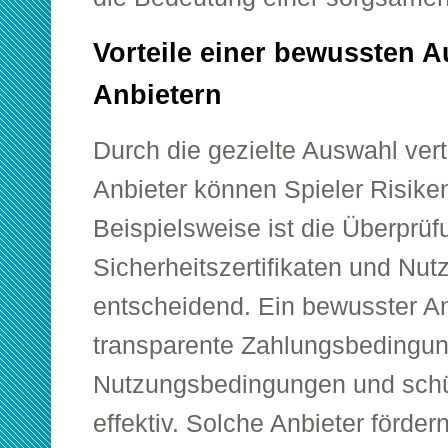
Vorteile einer bewussten 
Anbietern
Durch die gezielte Auswahl ver
Anbieter können Spieler Risiken
Beispielsweise ist die Überprü
Sicherheitszertifikaten und Nu
entscheidend. Ein bewusster An
transparente Zahlungsbedingun
Nutzungsbedingungen und schü
effektiv. Solche Anbieter fördern