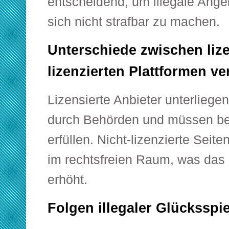
entscheidend, um illegale Ang
sich nicht strafbar zu machen.
Unterschiede zwischen lize
lizenzierten Plattformen v
Lizensierte Anbieter unterliege
durch Behörden und müssen be
erfüllen. Nicht-lizenzierte Seit
im rechtsfreien Raum, was das R
erhöht.
Folgen illegaler Glücksspie