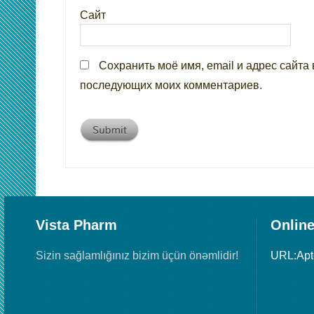
Сайт
Сохранить моё имя, email и адрес сайта 
последующих моих комментариев.
Vista Pharm
Online
Sizin sağlamlığınız bizim üçün önəmlidir!
URL:Ap