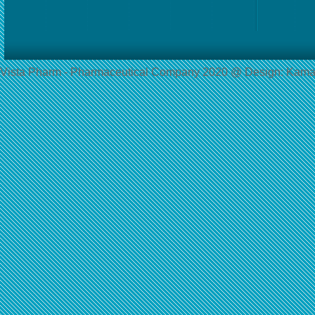
Vista Pharm - Pharmaceutical Сompany 2020 @ Design: Kama