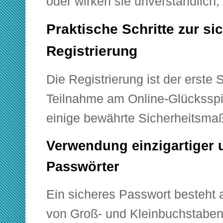
oder wirken sie unverständlich, 
Praktische Schritte zur si
Registrierung
Die Registrierung ist der erste S
Teilnahme am Online-Glücksspiel
einige bewährte Sicherheitsm
Verwendung einzigartiger 
Passwörter
Ein sicheres Passwort besteht 
von Groß- und Kleinbuchstaben