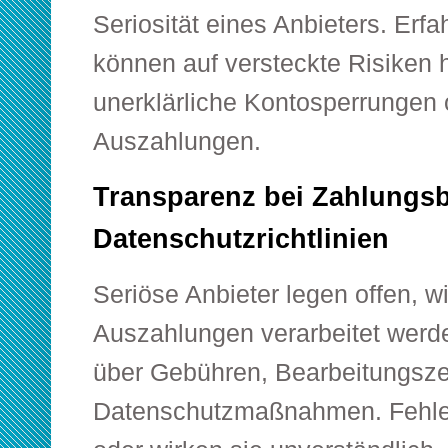
Seriosität eines Anbieters. Erf
können auf versteckte Risiken 
unerklärliche Kontosperrungen 
Auszahlungen.
Transparenz bei Zahlungs
Datenschutzrichtlinien
Seriöse Anbieter legen offen, w
Auszahlungen verarbeitet werde
über Gebühren, Bearbeitungsze
Datenschutzmaßnahmen. Fehlen