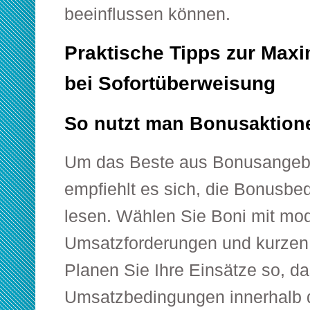
beeinflussen können.
Praktische Tipps zur Max
bei Sofortüberweisung
So nutzt man Bonusaktion
Um das Beste aus Bonusangeb
empfiehlt es sich, die Bonusb
lesen. Wählen Sie Boni mit mo
Umsatzforderungen und kurzen 
Planen Sie Ihre Einsätze so, da
Umsatzbedingungen innerhalb 