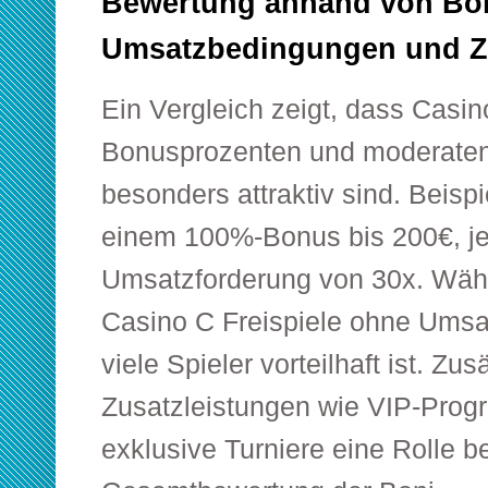
Bewertung anhand von Bo
Umsatzbedingungen und Z
Ein Vergleich zeigt, dass Casi
Bonusprozenten und moderate
besonders attraktiv sind. Beispi
einem 100%-Bonus bis 200€, je
Umsatzforderung von 30x. Wäh
Casino C Freispiele ohne Umsat
viele Spieler vorteilhaft ist. Zus
Zusatzleistungen wie VIP-Pro
exklusive Turniere eine Rolle be