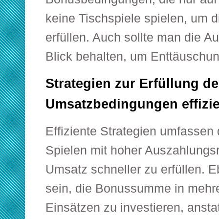
keine Tischspiele spielen, um 
erfüllen. Auch sollte man die 
Blick behalten, um Enttäuschu
Strategien zur Erfüllung de
Umsatzbedingungen effizie
Effiziente Strategien umfassen
Spielen mit hoher Auszahlungs
Umsatz schneller zu erfüllen. E
sein, die Bonussumme in mehre
Einsätzen zu investieren, ansta