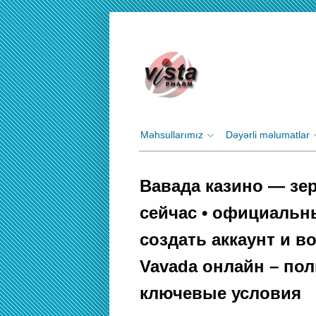
Məhsullarımız
Dəyərli məlumatlar
Вавада казино — зер
сейчас • официальны
создать аккаунт и в
Vavada онлайн – по
ключевые условия