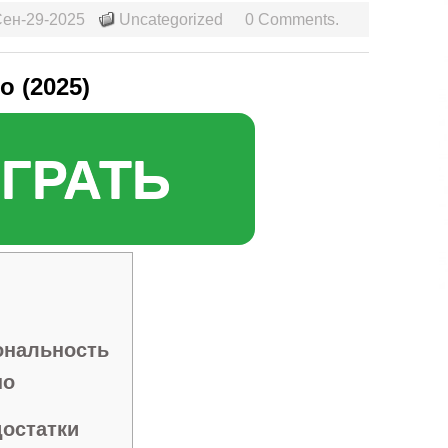
ен-29-2025
Uncategorized
0 Comments.
о (2025)
ГРАТЬ
ональность
но
остатки