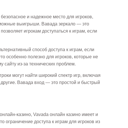
безопасное и надежное место для игроков,
зможные выигрыши. Вавада зеркало — это
позволяет игрокам доступаться к играм, если
ьтернативный способ доступа к играм, если
то особенно полезно для игроков, которые не
у сайту из-за технических проблем.
гроки могут найти широкий спектр игр, включая
и другие. Вавада вход — это простой и быстрый
онлайн-казино, Vavada онлайн казино имеет и
то ограничение доступа к играм для игроков из