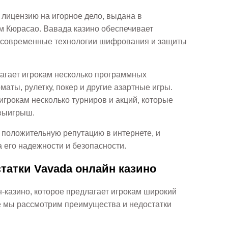
лицензию на игорное дело, выдана в
ом Кюрасао. Вавада казино обеспечивает
я современные технологии шифрования и защиты
агает игрокам несколько программных
маты, рулетку, покер и другие азартные игры.
игрокам несколько турниров и акций, которые
 выигрыш.
положительную репутацию в интернете, и
а его надежности и безопасности.
татки Vavada онлайн казино
-казино, которое предлагает игрокам широкий
еле мы рассмотрим преимущества и недостатки