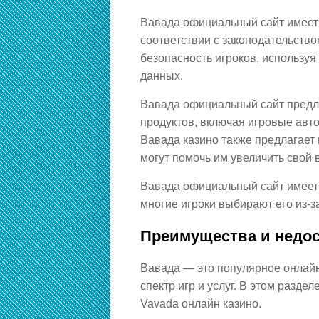
Вавада официальный сайт имеет 
соответствии с законодательств
безопасность игроков, использу
данных.
Вавада официальный сайт предл
продуктов, включая игровые авто
Вавада казино также предлагает 
могут помочь им увеличить свой
Вавада официальный сайт имеет 
многие игроки выбирают его из-з
Преимущества и недос
Вавада — это популярное онлайн
спектр игр и услуг. В этом разд
Vavada онлайн казино.