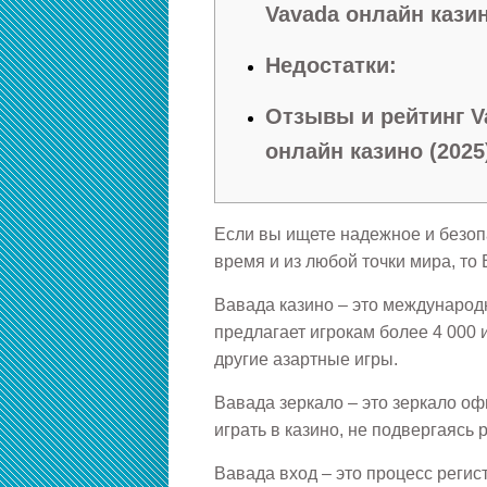
Vavada онлайн кази
Недостатки:
Отзывы и рейтинг V
онлайн казино (2025
Если вы ищете надежное и безоп
время и из любой точки мира, то
Вавада казино – это международ
предлагает игрокам более 4 000 и
другие азартные игры.
Вавада зеркало – это зеркало оф
играть в казино, не подвергаясь 
Вавада вход – это процесс реги