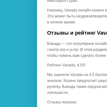
некоторых стран.
Наконец, Vavada онлайн казино и
Это может быть неудовлетворите
в ночное время.
Отзывы и рейтинг Vava
Вавада — это популярное онлайн
спектр игр и услуг. В этом разде
чтобы помочь вам сделать боле
Рейтинг Vavada: 4.5/5
Мы оценили Vavada на 4.5 баллов
анализе. Казино предлагает широ
рулетку. Вавада также предлага
лояльности.
Отзывы игроков: