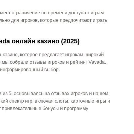
меет ограничение по времени доступа к играм.
льно для игроков, которые предпочитают играть
da онлайн казино (2025)
-казино, которое предлагает игрокам широкий
ле мы собрали отзывы игроков и рейтинг Vavada,
е информированный выбор.
 из 5, основываясь на отзывах игроков и нашем
кий спектр игр, включая слоты, карточные игры и
ет привлекательные бонусы и программу