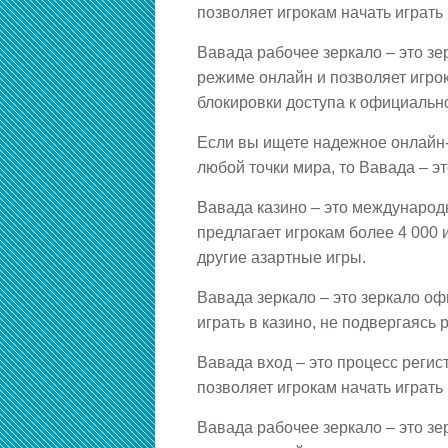
позволяет игрокам начать играть 
Вавада рабочее зеркало – это зе
режиме онлайн и позволяет игрок
блокировки доступа к официально
Если вы ищете надежное онлайн-к
любой точки мира, то Вавада – э
Вавада казино – это международ
предлагает игрокам более 4 000 и
другие азартные игры.
Вавада зеркало – это зеркало оф
играть в казино, не подвергаясь 
Вавада вход – это процесс реги
позволяет игрокам начать играть 
Вавада рабочее зеркало – это зе