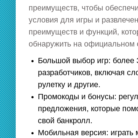
преимуществ, чтобы обеспеч
условия для игры и развлечен
преимуществ и функций, кот
обнаружить на официальном с
Большой выбор игр: более 
разработчиков, включая сл
рулетку и другие.
Промокоды и бонусы: регу
предложения, которые помо
свой банкролл.
Мобильная версия: играть