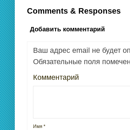
Comments & Responses
Добавить комментарий
Ваш адрес email не будет о
Обязательные поля помеч
Комментарий
Имя
*