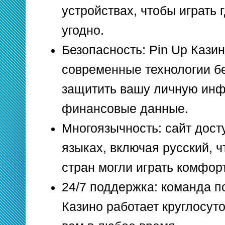
устройствах, чтобы играть г
угодно.
Безопасность: Pin Up Кази
современные технологии бе
защитить вашу личную ин
финансовые данные.
Многоязычность: сайт дост
языках, включая русский, ч
стран могли играть комфор
24/7 поддержка: команда п
Казино работает круглосут