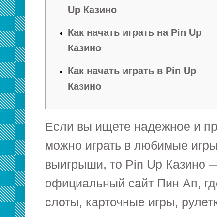
Up Казино
Как начать играть на Pin Up
Казино
Как начать играть в Pin Up
Казино
Если вы ищете надежное и пр
можно играть в любимые игры
выигрыши, то Pin Up Казино 
официальный сайт Пин Ап, гд
слоты, карточные игры, рулет