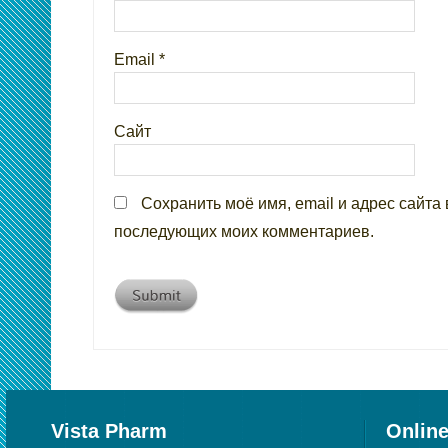
Email
*
Сайт
Сохранить моё имя, email и адрес сайта 
последующих моих комментариев.
Vista Pharm
Online