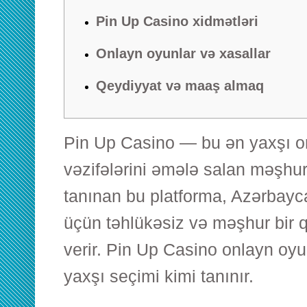
Pin Up Casino xidmətləri
Onlayn oyunlar və xasallar
Qeydiyyat və maaş almaq
Pin Up Casino — bu ən yaxşı on
vəzifələrini əmələ salan məşhur 
tanınan bu platforma, Azərbayc
üçün təhlükəsiz və məşhur bir qı
verir. Pin Up Casino onlayn oy
yaxşı seçimi kimi tanınır.