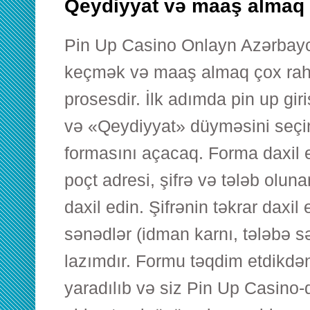
Qeydiyyat və maaş almaq
Pin Up Casino Onlayn Azərbay
keçmək və maaş almaq çox rahat
prosesdir. İlk adımda pin up gir
və «Qeydiyyat» düyməsini seçi
formasını açacaq. Forma daxil 
poçt adresi, şifrə və tələb olun
daxil edin. Şifrənin təkrar daxil
sənədlər (idman karnı, tələbə s
lazımdır. Formu təqdim etdikdə
yaradılıb və siz Pin Up Casino-