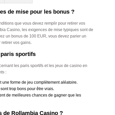
ces de mise pour les bonus ?
ditions que vous devez remplir pour retirer vos
bia Casino, les exigences de mise typiques sont de
cevez un bonus de 100 EUR, vous devez parier un
retirer vos gains.
paris sportifs
cernant les paris sportifs et les jeux de casino en
ts :
nt une forme de jeu complètement aléatoire.
ont trop bons pour être vrais.
rent de meilleures chances de gagner que les
s de Rollambia Casino ?