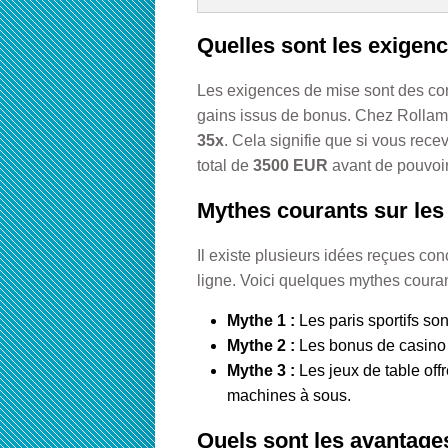
Quelles sont les exigen
Les exigences de mise sont des con
gains issus de bonus. Chez Rollam
35x
. Cela signifie que si vous re
total de
3500 EUR
avant de pouvoir 
Mythes courants sur les 
Il existe plusieurs idées reçues con
ligne. Voici quelques mythes couran
Mythe 1 :
Les paris sportifs so
Mythe 2 :
Les bonus de casino s
Mythe 3 :
Les jeux de table off
machines à sous.
Quels sont les avantage