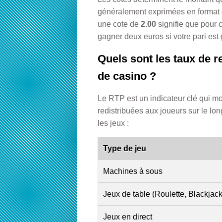
généralement exprimées en format d
une cote de
2.00
signifie que pour 
gagner deux euros si votre pari est
Quels sont les taux de r
de casino ?
Le RTP est un indicateur clé qui m
redistribuées aux joueurs sur le l
les jeux :
Type de jeu
Machines à sous
Jeux de table (Roulette, Blackjack
Jeux en direct