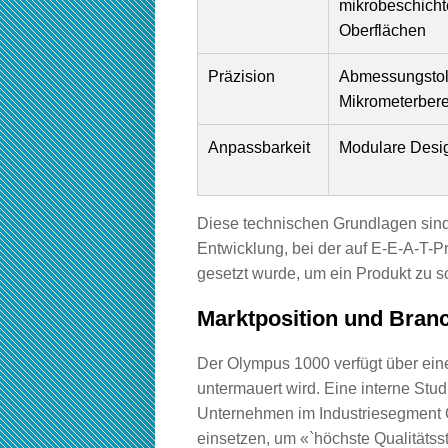
mikrobeschicht
Oberflächen
Präzision
Abmessungstol
Mikrometerbere
Anpassbarkeit
Modulare Desi
Diese technischen Grundlagen sind
Entwicklung, bei der auf E-E-A-T-Pri
gesetzt wurde, um ein Produkt zu s
Marktposition und Bran
Der Olympus 1000 verfügt über eine
untermauert wird. Eine interne Stu
Unternehmen im Industriesegment 
einsetzen, um «`höchste Qualitätss