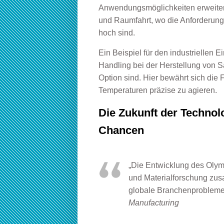
Anwendungsmöglichkeiten erweitern
und Raumfahrt
, wo die Anforderun
hoch sind.
Ein Beispiel für den industriellen 
Handling bei der Herstellung von 
Option sind. Hier bewährt sich die
Temperaturen präzise zu agieren.
Die Zukunft der Techno
Chancen
„Die Entwicklung des Olymp
und Materialforschung zus
globale Branchenprobleme 
Manufacturing