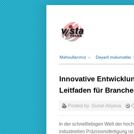
Məhsullarımız
Dəyərli məlumatlar
Innovative Entwicklu
Leitfaden für Branch
Posted by
Gunel Aliyeva
О
In der schnelllebigen Welt der h
industriellen Präzisionsfertigung is