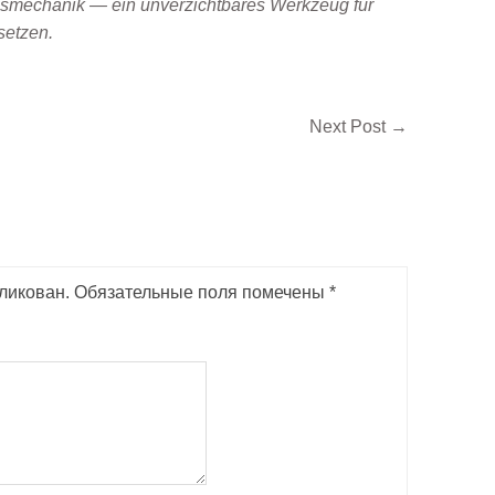
onsmechanik — ein unverzichtbares Werkzeug für
setzen.
Next Post
→
ликован.
Обязательные поля помечены
*