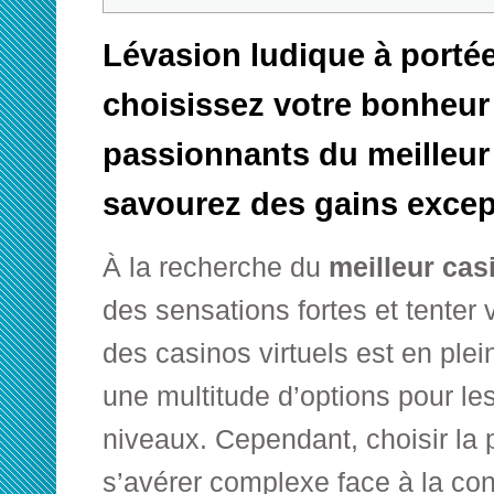
Lévasion ludique à portée 
choisissez votre bonheur 
passionnants du meilleur 
savourez des gains excep
À la recherche du
meilleur cas
des sensations fortes et tenter 
des casinos virtuels est en plei
une multitude d’options pour le
niveaux. Cependant, choisir la 
s’avérer complexe face à la con