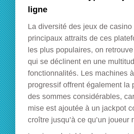
ligne
La diversité des jeux de casino 
principaux attraits de ces plate
les plus populaires, on retrouv
qui se déclinent en une multitu
fonctionnalités. Les machines à
progressif offrent également la 
des sommes considérables, car
mise est ajoutée à un jackpot 
croître jusqu’à ce qu’un joueur 