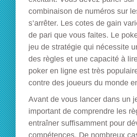
combinaison de numéros sur les
s’arrêter. Les cotes de gain var
de pari que vous faites. Le poker
jeu de stratégie qui nécessite
des règles et une capacité à lir
poker en ligne est très populaire
contre des joueurs du monde en
Avant de vous lancer dans un jeu
important de comprendre les rè
entraîner suffisamment pour dé
compétences. De nombreux cas