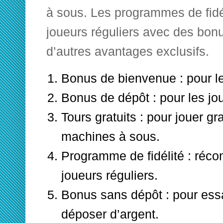
à sous. Les programmes de fidé
joueurs réguliers avec des bon
d’autres avantages exclusifs.
Bonus de bienvenue : pour l
Bonus de dépôt : pour les jou
Tours gratuits : pour jouer gr
machines à sous.
Programme de fidélité : réc
joueurs réguliers.
Bonus sans dépôt : pour ess
déposer d’argent.