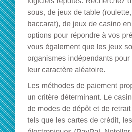
logiciels réputés. Recherchez 
sous, de jeux de table (roulette
baccarat), de jeux de casino en 
options pour répondre à vos pr
vous également que les jeux son
organismes indépendants pour ga
leur caractère aléatoire.
Les méthodes de paiement pro
un critère déterminant. Le casino
de modes de dépôt et de retrait
tels que les cartes de crédit, les
électroniques (PayPal, Neteller, 