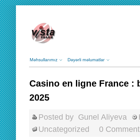
Məhsullarımız
Dəyərli məlumatlar
Casino en ligne France :
2025
Posted by
Gunel Aliyeva
Uncategorized
0 Comment