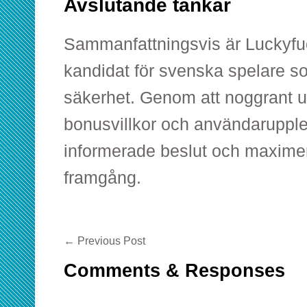
Avslutande tankar
Sammanfattningsvis är Luckyfue
kandidat för svenska spelare so
säkerhet. Genom att noggrant u
bonusvillkor och användarupplev
informerade beslut och maximera
framgång.
←
Previous Post
Comments & Responses