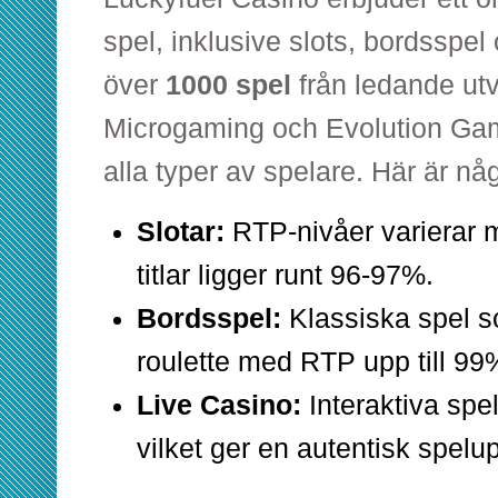
spel, inklusive slots, bordsspel
över
1000 spel
från ledande ut
Microgaming och Evolution Gami
alla typer av spelare. Här är någ
Slotar:
RTP-nivåer varierar
titlar ligger runt 96-97%.
Bordsspel:
Klassiska spel s
roulette med RTP upp till 99
Live Casino:
Interaktiva spel
vilket ger en autentisk spelu