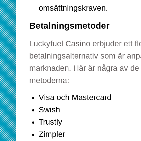
omsättningskraven.
Betalningsmetoder
Luckyfuel Casino erbjuder ett fle
betalningsalternativ som är an
marknaden. Här är några av de
metoderna:
Visa och Mastercard
Swish
Trustly
Zimpler