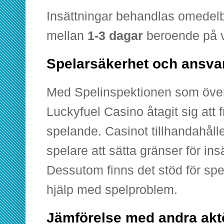
Insättningar behandlas omedelb
mellan
1-3 dagar
beroende på v
Spelarsäkerhet och ansva
Med Spelinspektionen som öve
Luckyfuel Casino åtagit sig att 
spelande. Casinot tillhandahåller
spelare att sätta gränser för in
Dessutom finns det stöd för sp
hjälp med spelproblem.
Jämförelse med andra akt