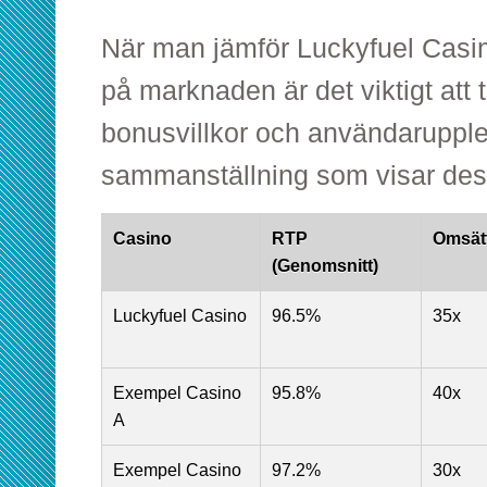
När man jämför Luckyfuel Casi
på marknaden är det viktigt att t
bonusvillkor och användarupple
sammanställning som visar des
Casino
RTP
Omsät
(Genomsnitt)
Luckyfuel Casino
96.5%
35x
Exempel Casino
95.8%
40x
A
Exempel Casino
97.2%
30x