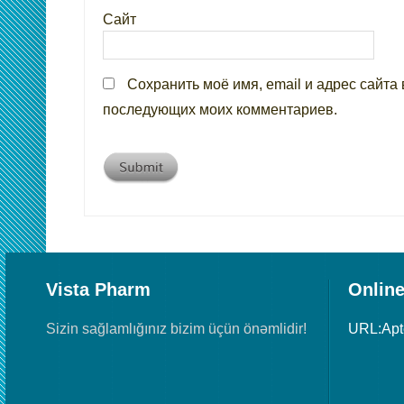
Сайт
Сохранить моё имя, email и адрес сайта 
последующих моих комментариев.
Vista Pharm
Online
Sizin sağlamlığınız bizim üçün önəmlidir!
URL:Ap