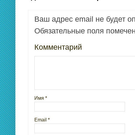
Ваш адрес email не будет о
Обязательные поля помеч
Комментарий
Имя
*
Email
*