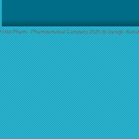
Vista Pharm - Pharmaceutical Сompany 2020 @ Design: Kama