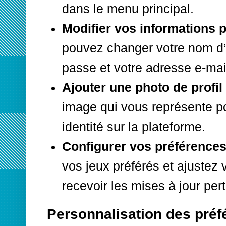
dans le menu principal.
Modifier vos informations p
pouvez changer votre nom d’u
passe et votre adresse e-mai
Ajouter une photo de profil 
image qui vous représente po
identité sur la plateforme.
Configurer vos préférences 
vos jeux préférés et ajustez 
recevoir les mises à jour per
Personnalisation des préf