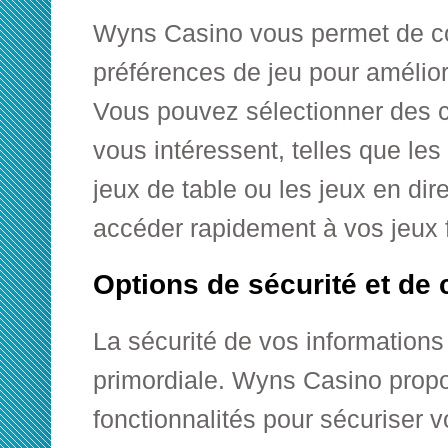
Wyns Casino vous permet de co
préférences de jeu pour amélior
Vous pouvez sélectionner des c
vous intéressent, telles que le
jeux de table ou les jeux en dir
accéder rapidement à vos jeux f
Options de sécurité et de c
La sécurité de vos informations
primordiale. Wyns Casino propo
fonctionnalités pour sécuriser vot