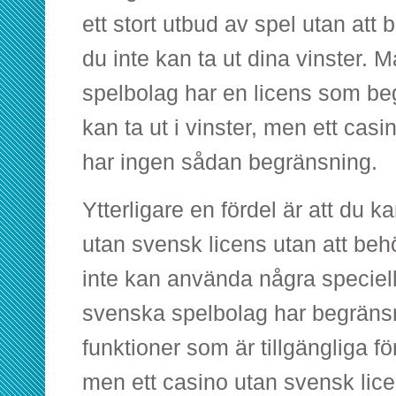
ett stort utbud av spel utan att 
du inte kan ta ut dina vinster.
spelbolag har en licens som be
kan ta ut i vinster, men ett cas
har ingen sådan begränsning.
Ytterligare en fördel är att du k
utan svensk licens utan att behö
inte kan använda några speciel
svenska spelbolag har begränsn
funktioner som är tillgängliga fö
men ett casino utan svensk lic