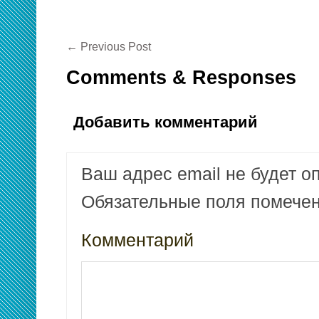
←
Previous Post
Comments & Responses
Добавить комментарий
Ваш адрес email не будет о
Обязательные поля помеч
Комментарий