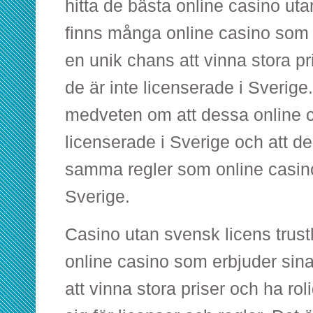
hitta de bästa online casino ut
finns många online casino som 
en unik chans att vinna stora pr
de är inte licenserade i Sverige. 
medveten om att dessa online c
licenserade i Sverige och att d
samma regler som online casino
Sverige.
Casino utan svensk licens trustl
online casino som erbjuder sin
att vinna stora priser och ha rol