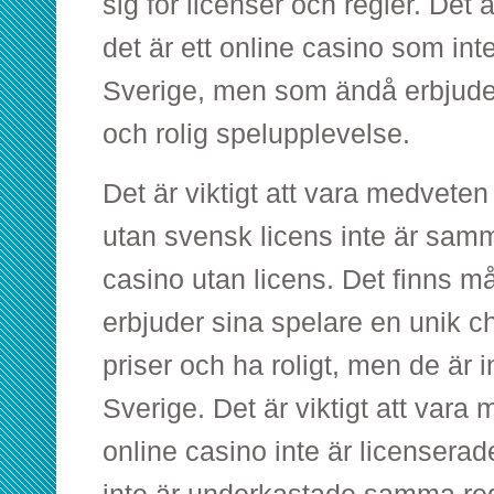
sig för licenser och regler. Det är
det är ett online casino som inte
Sverige, men som ändå erbjuder
och rolig spelupplevelse.
Det är viktigt att vara medveten
utan svensk licens inte är sam
casino utan licens. Det finns 
erbjuder sina spelare en unik c
priser och ha roligt, men de är i
Sverige. Det är viktigt att var
online casino inte är licenserad