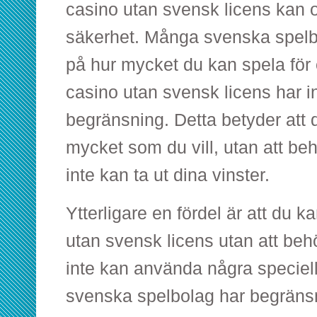
casino utan svensk licens kan o
säkerhet. Många svenska spelb
på hur mycket du kan spela för
casino utan svensk licens har 
begränsning. Detta betyder att 
mycket som du vill, utan att beh
inte kan ta ut dina vinster.
Ytterligare en fördel är att du k
utan svensk licens utan att behö
inte kan använda några speciel
svenska spelbolag har begränsn