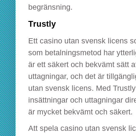
begränsning.
Trustly
Ett casino utan svensk licens 
som betalningsmetod har ytterlig
är ett säkert och bekvämt sätt a
uttagningar, och det är tillgäng
utan svensk licens. Med Trustl
insättningar och uttagningar dire
är mycket bekvämt och säkert.
Att spela
casino utan svensk l