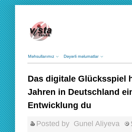
Məhsullarımız
Dəyərli məlumatlar
Das digitale Glücksspiel h
Jahren in Deutschland e
Entwicklung du
Posted by
Gunel Aliyeva