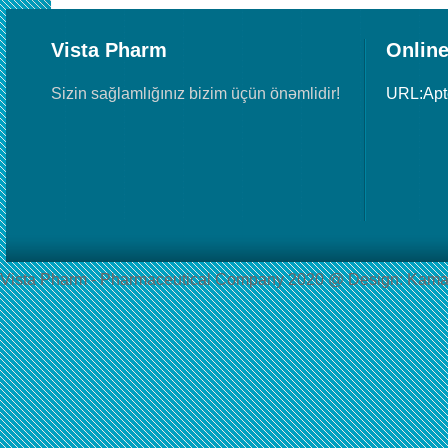
Vista Pharm
Online
Sizin sağlamlığınız bizim üçün önəmlidir!
URL:Ap
Vista Pharm - Pharmaceutical Сompany 2020 @ Design: Kama