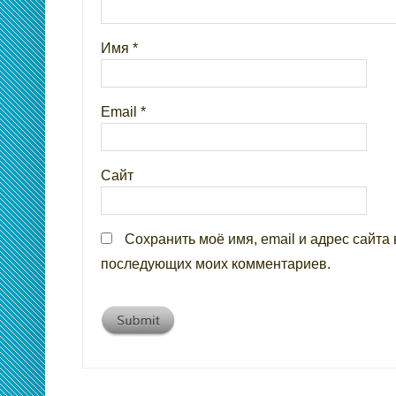
Имя
*
Email
*
Сайт
Сохранить моё имя, email и адрес сайта 
последующих моих комментариев.