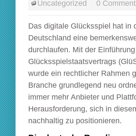
Uncategorized
0 Comment
Das digitale Glücksspiel hat in 
Deutschland eine bemerkenswe
durchlaufen. Mit der Einführun
Glücksspielstaatsvertrags (Glü
wurde ein rechtlicher Rahmen g
Branche grundlegend neu ordnet
immer mehr Anbieter und Plattf
Herausforderung, sich in diese
nachhaltig zu positionieren.