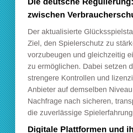
Die deutsche Regulierung
zwischen Verbraucherschu
Der aktualisierte Glücksspielsta
Ziel, den Spielerschutz zu stär
vorzubeugen und gleichzeitig e
zu ermöglichen. Dabei setzen 
strengere Kontrollen und lizenz
Anbieter auf demselben Niveau
Nachfrage nach sicheren, trans
die zuverlässige Spielerfahrung
Digitale Plattformen und i