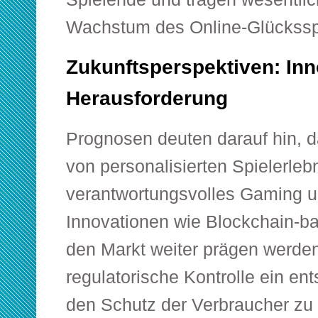
Wachstum des Online-Glücksspi
Zukunftsperspektiven: In
Herausforderung
Prognosen deuten darauf hin, d
von personalisierten Spielerleb
verantwortungsvolles Gaming u
Innovationen wie Blockchain-ba
den Markt weiter prägen werden.
regulatorische Kontrolle ein en
den Schutz der Verbraucher zu