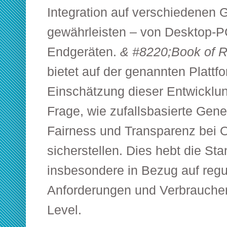
Integration auf verschiedenen 
gewährleisten – von Desktop-P
Endgeräten.
& #8220;Book of R
bietet auf der genannten Plattfor
Einschätzung dieser Entwicklun
Frage, wie zufallsbasierte Gen
Fairness und Transparenz bei 
sicherstellen. Dies hebt die St
insbesondere in Bezug auf regu
Anforderungen und Verbraucher
Level.