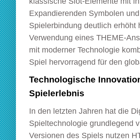
klassische Slot-Elemente mit i
Expandierenden Symbolen und F
Spielerbindung deutlich erhöht
Verwendung eines THEME-Ansat
mit moderner Technologie kombi
Spiel hervorragend für den glob
Technologische Innovatio
Spielerlebnis
In den letzten Jahren hat die Dig
Spieltechnologie grundlegend v
Versionen des Spiels nutzen H