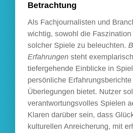
Betrachtung
Als Fachjournalisten und Branc
wichtig, sowohl die Faszination
solcher Spiele zu beleuchten.
B
Erfahrungen
steht exemplarisch 
tiefergehende Einblicke in Spi
persönliche Erfahrungsberichte
Überlegungen bietet. Nutzer soll
verantwortungsvolles Spielen a
Klaren darüber sein, dass Glücks
kulturellen Anreicherung, mit e