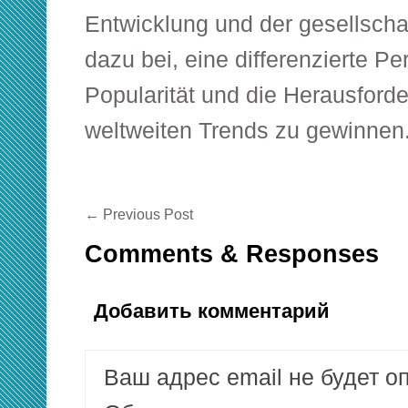
Entwicklung und der gesellschaf
dazu bei, eine differenzierte Pe
Popularität und die Herausford
weltweiten Trends zu gewinnen
←
Previous Post
Comments & Responses
Добавить комментарий
Ваш адрес email не будет о