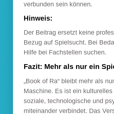
verbunden sein können.
Hinweis:
Der Beitrag ersetzt keine profe
Bezug auf Spielsucht. Bei Bedar
Hilfe bei Fachstellen suchen.
Fazit: Mehr als nur ein Spi
„Book of Ra“ bleibt mehr als nur
Maschine. Es ist ein kulturell
soziale, technologische und p
miteinander verbindet. Das Ver