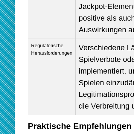
Jackpot-Elemen
positive als auc
Auswirkungen au
Regulatorische
Verschiedene L
Herausforderungen
Spielverbote ode
implementiert, 
Spielen einzud
Legitimationspro
die Verbreitung
Praktische Empfehlungen 