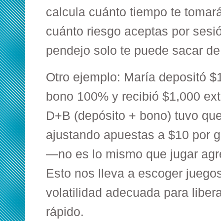
calcula cuánto tiempo te tomará 
cuánto riesgo aceptas por sesió
pendejo solo te puede sacar de
Otro ejemplo: María depositó $1
bono 100% y recibió $1,000 ex
D+B (depósito + bono) tuvo qu
ajustando apuestas a $10 por g
—no es lo mismo que jugar agr
Esto nos lleva a escoger jueg
volatilidad adecuada para liber
rápido.