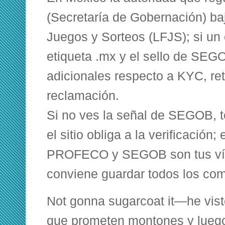
(Secretaría de Gobernación) ba
Juegos y Sorteos (LFJS); si un
etiqueta .mx y el sello de SEGO
adicionales respecto a KYC, re
reclamación.
Si no ves la señal de SEGOB, t
el sitio obliga a la verificación
PROFECO y SEGOB son tus vía
conviene guardar todos los co
Not gonna sugarcoat it—he visto
que prometen montones y luego