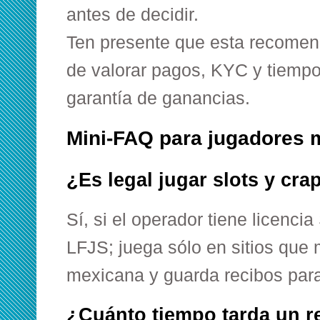
antes de decidir.
Ten presente que esta recome
de valorar pagos, KYC y tiempos
garantía de ganancias.
Mini‑FAQ para jugadores 
¿Es legal jugar slots y cr
Sí, si el operador tiene licen
LFJS; juega sólo en sitios que 
mexicana y guarda recibos para
¿Cuánto tiempo tarda un re