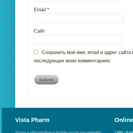
Email
*
Сайт
Сохранить моё имя, email и адрес сайта 
последующих моих комментариев.
Vista Pharm
Online
Sizin sağlamlığınız bizim üçün önəmlidir!
URL:Ap