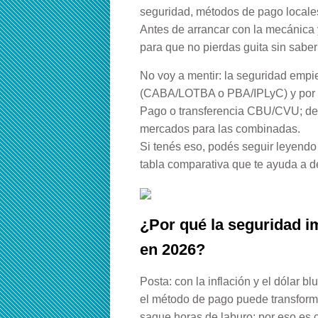
seguridad, métodos de pago locales 
Antes de arrancar con la mecánica 
para que no pierdas guita sin saber
No voy a mentir: la seguridad empie
(CABA/LOTBA o PBA/IPLyC) y por 
Pago o transferencia CBU/CVU; desp
mercados para las combinadas.
Si tenés eso, podés seguir leyendo
tabla comparativa que te ayuda a de
¿Por qué la seguridad i
en 2026?
Posta: con la inflación y el dólar bl
el método de pago puede transformar
saque horas de laburo; por eso es c