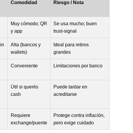
Comodidad
Riesgo / Nota
Muy cómodo; QR
Se usa mucho; buen
y app
trust-signal
in
Alta (bancos y
Ideal para retiros
wallets)
grandes
Conveniente
Limitaciones por banco
Útil si querés
Puede tardar en
cash
acreditarse
Requiere
Protege contra inflación,
exchange/puente
pero exige cuidado