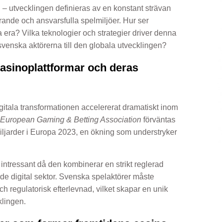
 – utvecklingen definieras av en konstant strävan
rande och ansvarsfulla spelmiljöer. Hur ser
a era? Vilka teknologier och strategier driver denna
 svenska aktörerna till den globala utvecklingen?
casinoplattformar och deras
itala transformationen accelererat dramatiskt inom
European Gaming & Betting Association
förväntas
ljarder i Europa 2023, en ökning som understryker
intressant då den kombinerar en strikt reglerad
e digital sektor. Svenska spelaktörer måste
h regulatorisk efterlevnad, vilket skapar en unik
klingen.