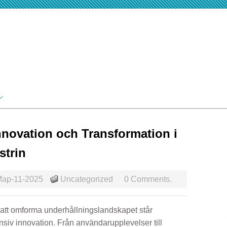
nnovation och Transformation i
strin
ар-11-2025
Uncategorized
0 Comments.
ter att omforma underhållningslandskapet står
nsiv innovation. Från användarupplevelser till