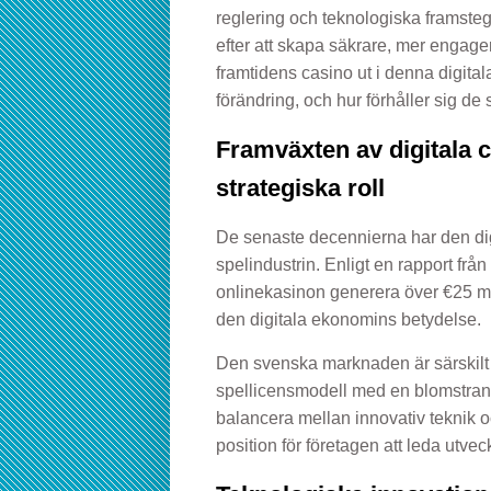
reglering och teknologiska framsteg
efter att skapa säkrare, mer engage
framtidens casino ut i denna digital
förändring, och hur förhåller sig de
Framväxten av digitala 
strategiska roll
De senaste decennierna har den dig
spelindustrin. Enligt en rapport från
onlinekasinon generera över €25 mi
den digitala ekonomins betydelse.
Den svenska marknaden är särskilt 
spellicensmodell med en blomstrand
balancera mellan innovativ teknik oc
position för företagen att leda utvec