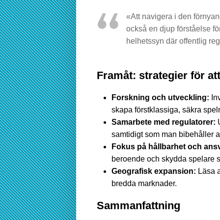
«Att navigera i den förnyan
också en djup förståelse fö
helhetssyn där offentlig re
Framåt: strategier för at
Forskning och utveckling:
Inv
skapa förstklassiga, säkra spelm
Samarbete med regulatorer:
U
samtidigt som man bibehåller af
Fokus på hållbarhet och ansv
beroende och skydda spelare sa
Geografisk expansion:
Läsa a
bredda marknader.
Sammanfattning