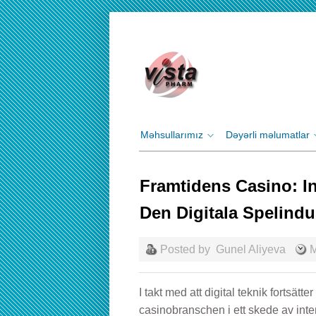
Məhsullarımız
Dəyərli məlumatlar
Framtidens Casino: I
Den Digitala Spelindu
Posted by
Gunel Aliyeva
М
I takt med att digital teknik fortsät
casinobranschen i ett skede av inte