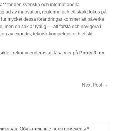
era** för den svenska och internationella
äglad av innovation, reglering och ett starkt fokus på
Hur mycket dessa förändringar kommer att påverka
se, men en sak är tydlig — att förstå och navigera i
ion av expertis, teknisk kompetens och etiskt
tsikter, rekommenderas att läsa mer på
Pirots 3: en
Next Post
→
ликован.
Обязательные поля помечены
*