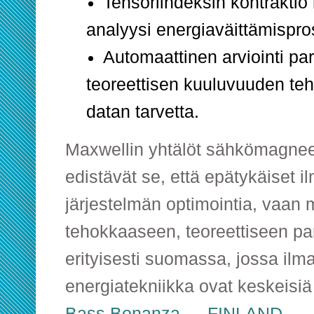
Tensoriindeksin kontraktio
analyysi energiaväittämispro
Automaattinen arviointi pa
teoreettisen kuuluvuuden teh
datan tarvetta.
Maxwellin yhtälöt sähkömagneet
edistävät se, että epätykäiset ilm
järjestelmän optimointia, vaan
tehokkaaseen, teoreettiseen p
erityisesti suomassa, jossa il
energiatekniikka ovat keskeisiä
Bass Bonanza — FINLAND