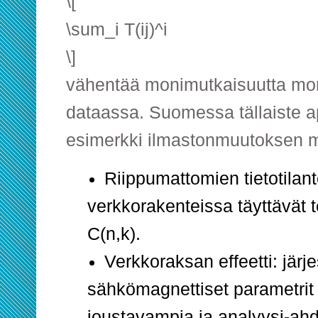
\[
\sum_i T(ij)^i
\]
vähentää monimutkaisuutta mo
dataassa. Suomessa tällaiste ap
esimerkki ilmastonmuutoksen m
Riippumattomien tietotilan
verkkorakenteissa täyttävät 
C(n,k).
Verkkoraksan effeetti: järj
sähkömagnettiset parametri
joustavampia ja analyysi-ahd