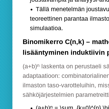
Tällä menetelmän joustav
teoreettinen parantaa ilmast
simulaatioa.
Binomikerro C(n,k) – mat
lisääntyminen induktiivin 
n
(a+b)
laskenta on perustaeli 
adaptaatioon: combinatorialin
ilmaston taso-varotteluihin, mi
sähköjärjestelmien parametreitt
n
(a+b)
= \sum_{k=0}^{n} \b