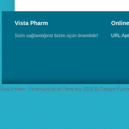
Vista Pharm
Online
Sizin sağlamlığınız bizim üçün önəmlidir!
URL:Ap
Vista Pharm - Pharmaceutical Сompany 2020 @ Design: Kama