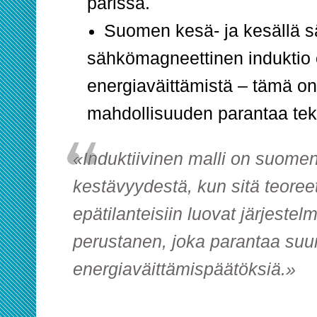
parissa.
Suomen kesä- ja kesällä s
sähkömagneettinen induktio 
energiaväittämistä – tämä on
mahdollisuuden parantaa tek
«Induktiivinen malli on suome
kestävyydestä, kun sitä teoreet
epätilanteisiin luovat järjeste
perustanen, joka parantaa suun
energiaväittämispäätöksiä.»