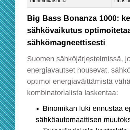
monimutkaisuutta
ilmasto
Big Bass Bonanza 1000: kes
sähkövaikutus optimoiteta
sähkömagneettisesti
Suomen sähköjärjestelmissä, jo
energiavautset nousevat, sähk
optimoi energiaväittämistä vähä
kombinatorialista laskentaa:
Binomikan luki ennustaa 
sähköautomaattisen muutoks