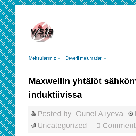
Məhsullarımız
Dəyərli məlumatlar
Maxwellin yhtälöt sähkö
induktiivissa
Posted by
Gunel Aliyeva
Uncategorized
0 Comment