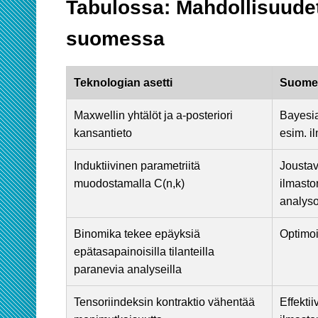
Tabulossa: Mahdollisuudet
suomessa
Teknologian asetti
Suomes
Maxwellin yhtälöt ja a-posteriori
Bayesia
kansantieto
esim. 
Induktiivinen parametriitä
Joustav
muodostamalla C(n,k)
ilmasto
analyso
Binomika tekee epäyksiä
Optimoi
epätasapainoisilla tilanteilla
paranevia analyseilla
Tensoriindeksin kontraktio vähentää
Effekti