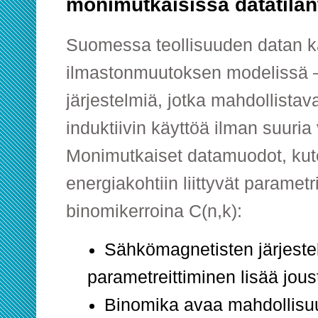
monimutkaisissa datatilan
Suomessa teollisuuden datan kä
ilmastonmuutoksen modelissä –
järjestelmiä, jotka mahdollista
induktiivin käyttöä ilman suuria
Monimutkaiset datamuodot, kute
energiakohtiin liittyvät parametri
binomikerroina C(n,k):
Sähkömagnetisten järjeste
parametreittiminen lisää jous
Binomika avaa mahdollis