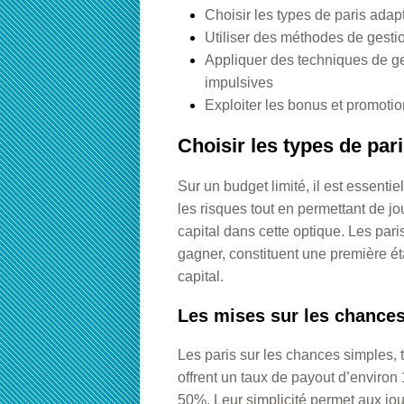
Choisir les types de paris adap
Utiliser des méthodes de gestio
Appliquer des techniques de ge
impulsives
Exploiter les bonus et promoti
Choisir les types de par
Sur un budget limité, il est essentie
les risques tout en permettant de jo
capital dans cette optique. Les pari
gagner, constituent une première ét
capital.
Les mises sur les chances 
Les paris sur les chances simples, t
offrent un taux de payout d’environ
50%. Leur simplicité permet aux jo