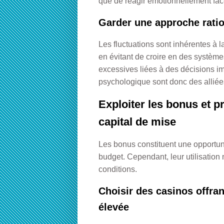
que de réagir émotionnellement fac
Garder une approche ratio
Les fluctuations sont inhérentes à l
en évitant de croire en des systèmes
excessives liées à des décisions im
psychologique sont donc des alliée
Exploiter les bonus et 
capital de mise
Les bonus constituent une opportuni
budget. Cependant, leur utilisation
conditions.
Choisir des casinos offr
élevée