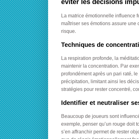
éviter les décisions imp
La matrice émotionnelle influence 
maîtriser ses émotions assure une co
risque.
Techniques de concentratio
La respiration profonde, la méditat
maintenir la concentration. Par ex
profondément après un pari raté, le j
précipitation, limitant ainsi les déc
stratégies pour rester concentré, c
Identifier et neutraliser 
Beaucoup de joueurs sont influencés
exemple, penser qu’un rouge doit to
s’en affranchir permet de rester objec