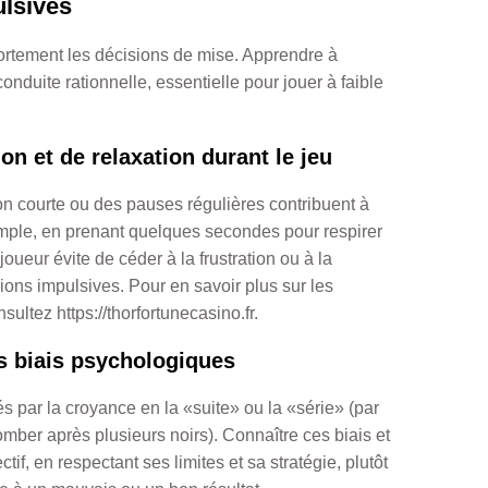
ulsives
fortement les décisions de mise. Apprendre à
nduite rationnelle, essentielle pour jouer à faible
n et de relaxation durant le jeu
ion courte ou des pauses régulières contribuent à
emple, en prenant quelques secondes pour respirer
oueur évite de céder à la frustration ou à la
isions impulsives. Pour en savoir plus sur les
onsultez
https://thorfortunecasino.fr
.
ses biais psychologiques
 par la croyance en la «suite» ou la «série» (par
mber après plusieurs noirs). Connaître ces biais et
tif, en respectant ses limites et sa stratégie, plutôt