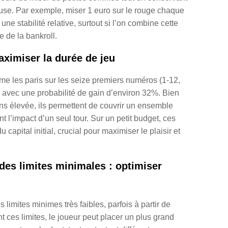
use. Par exemple, miser 1 euro sur le rouge chaque
une stabilité relative, surtout si l’on combine cette
 de la bankroll.
maximiser la durée de jeu
me les paris sur les seize premiers numéros (1-12,
, avec une probabilité de gain d’environ 32%. Bien
ns élevée, ils permettent de couvrir un ensemble
ant l’impact d’un seul tour. Sur un petit budget, ces
 capital initial, crucial pour maximiser le plaisir et
des limites minimales : optimiser
imites minimes très faibles, parfois à partir de
nt ces limites, le joueur peut placer un plus grand