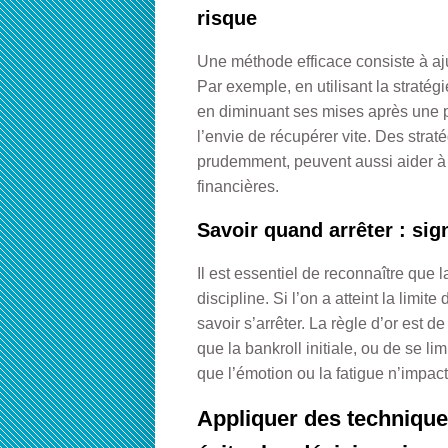
risque
Une méthode efficace consiste à aju
Par exemple, en utilisant la straté
en diminuant ses mises après une pe
l’envie de récupérer vite. Des str
prudemment, peuvent aussi aider à c
financières.
Savoir quand arrêter : sig
Il est essentiel de reconnaître que 
discipline. Si l’on a atteint la limite 
savoir s’arrêter. La règle d’or est 
que la bankroll initiale, ou de se li
que l’émotion ou la fatigue n’impac
Appliquer des technique