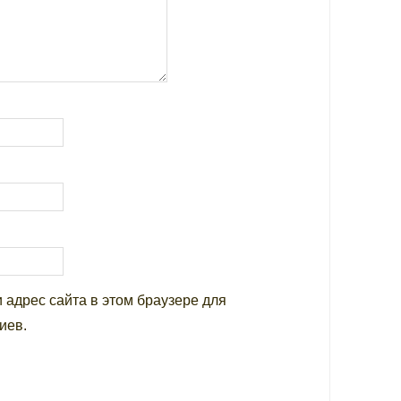
и адрес сайта в этом браузере для
иев.