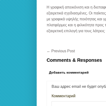
Η γραφική απεικόνιση και η διεπαφή
εξαιρετικά σχεδιασμένες. Οι παίκτε
με γραφικά υψηλής ποιότητας και 
πλατφόρμες και η φιλικότητα προς τ
εξαιρετική επιλογή για τους λάτρεις
←
Previous Post
Comments & Responses
Добавить комментарий
Ваш адрес email не будет опуб
Комментарий