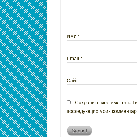
Имя
*
Email
*
Сайт
Сохранить моё имя, email 
последующих моих комментар