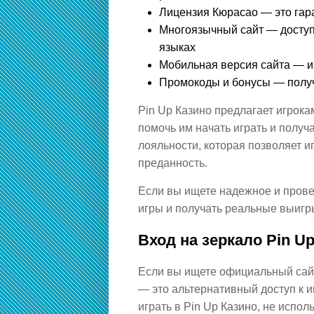
Лицензия Кюрасао — это гара
Многоязычный сайт — доступе
языках
Мобильная версия сайта — и
Промокоды и бонусы — полу
Pin Up Казино предлагает игрока
помочь им начать играть и полу
лояльности, которая позволяет 
преданность.
Если вы ищете надежное и прове
игры и получать реальные выигр
Вход на зеркало Pin U
Если вы ищете официальный сайт 
— это альтернативный доступ к и
играть в Pin Up Казино, не испо