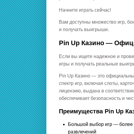
Начните играть сейчас!
Вам доступны множество игр, бон
и получать выигрыши.
Pin Up Казино — Офиц
Если вы ищете надежное и прове
игры и получать реальные выигр
Pin Up Казино — это официальны
спектр игр, включая слоты, карто
лицензию, выдана в соответствии
обеспечивает безопасность и чест
Преимущества Pin Up Ка
Большой выбор игр — более 3
развлечений