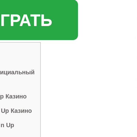
ГРАТЬ
фициальный
p Казино
 Up Казино
in Up