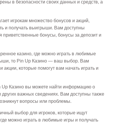
ерены в безопасности своих данных и средств, а
агает игрокам множество бонусов и акций,
ать и получать выигрыши. Вам доступны
я приветственные бонусы, бонусы за депозит и
ренное казино, где можно играть в любимые
ыши, то Pin Up Казино — ваш выбор. Вам
и акции, которые помогут вам начать играть и
n Up Казино вы можете найти информацию о
и других важных сведениях. Вам доступны также
возникнут вопросы или проблемы.
личный выбор для игроков, которые ищут
 где можно играть в любимые игры и получать