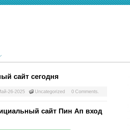
ый сайт сегодня
ай-26-2025
Uncategorized
0 Comments.
ициальный сайт Пин Ап вход