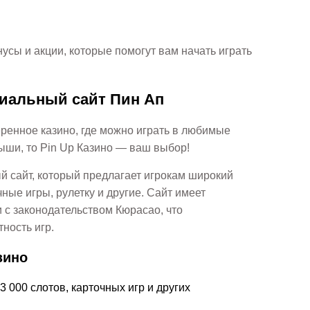
усы и акции, которые помогут вам начать играть
иальный сайт Пин Ап
ренное казино, где можно играть в любимые
ыши, то Pin Up Казино — ваш выбор!
й сайт, который предлагает игрокам широкий
чные игры, рулетку и другие. Сайт имеет
 с законодательством Кюрасао, что
ность игр.
зино
 000 слотов, карточных игр и других