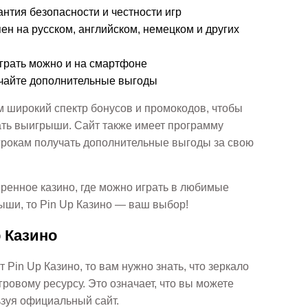
нтия безопасности и честности игр
н на русском, английском, немецком и других
грать можно и на смартфоне
чайте дополнительные выгоды
м широкий спектр бонусов и промокодов, чтобы
чать выигрыши. Сайт также имеет программу
игрокам получать дополнительные выгоды за свою
ренное казино, где можно играть в любимые
ыши, то Pin Up Казино — ваш выбор!
p Казино
Pin Up Казино, то вам нужно знать, что зеркало
гровому ресурсу. Это означает, что вы можете
льзуя официальный сайт.