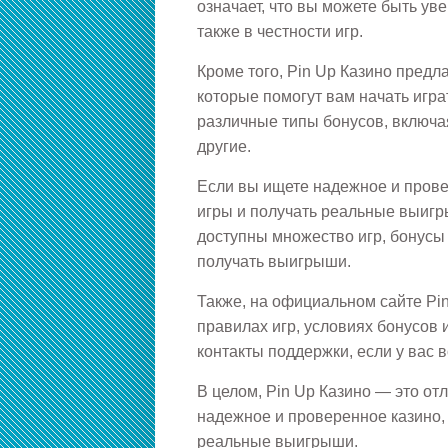
означает, что вы можете быть ув
также в честности игр.
Кроме того, Pin Up Казино предл
которые помогут вам начать игр
различные типы бонусов, включа
другие.
Если вы ищете надежное и прове
игры и получать реальные выигр
доступны множество игр, бонусы 
получать выигрыши.
Также, на официальном сайте Pi
правилах игр, условиях бонусов 
контакты поддержки, если у вас 
В целом, Pin Up Казино — это от
надежное и проверенное казино,
реальные выигрыши.