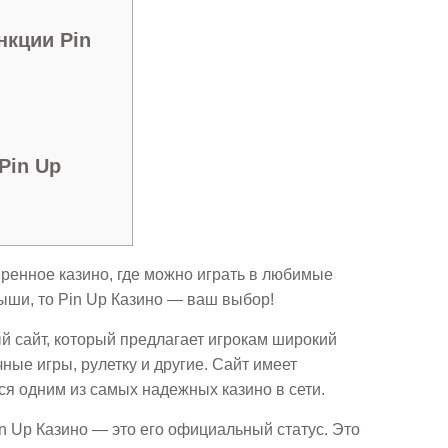
нкции Pin
Pin Up
ренное казино, где можно играть в любимые
ыши, то Pin Up Казино — ваш выбор!
й сайт, который предлагает игрокам широкий
чные игры, рулетку и другие. Сайт имеет
я одним из самых надежных казино в сети.
n Up Казино — это его официальный статус. Это